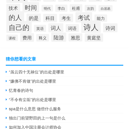
时间
技术
杜甫
李白
明代
次韵
白居易
的人
考试
的是
科目
考生
能力
诗人
自己的
词人
诗词
词语
英语
陆游
费用
雅思
黄庭坚
释义
课程
猜你想看的文章
“虽云四十无禄位”的出处是哪里
“嫌佛不肯做”的出处是哪里
忆青春的诗句
“不令有尘垢”的出处是哪里
spa是什么意思 做些什么服务
独出门前望野田的上一句是什么
如何加入中国注册会计师协会