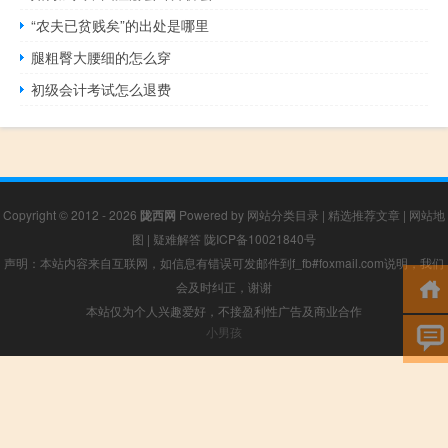
“农夫已贫贱矣”的出处是哪里
腿粗臀大腰细的怎么穿
初级会计考试怎么退费
Copyright © 2012 - 2026
陇西网
Powered by
网站分类目录
|
精选推荐文章
|
网站地
图
|
疑难解答
陇ICP备10021840号
声明：本站内容来自互联网，如信息有错误可发邮件到f_fb#foxmail.com说明，我们
会及时纠正，谢谢
本站仅为个人兴趣爱好，不接盈利性广告及商业合作
小男孩