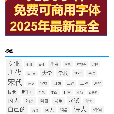
标签
专业
作者
企业
南宋
可能会
品牌
会计
唐代
大学
学校
学生
学院
国子监
宋代
山阴
工程
宣城
工作
您的
宋史
时间
技术
杜甫
李白
明代
次韵
白居易
的人
考试
的是
科目
考生
能力
诗人
自己的
词人
诗词
词语
英语