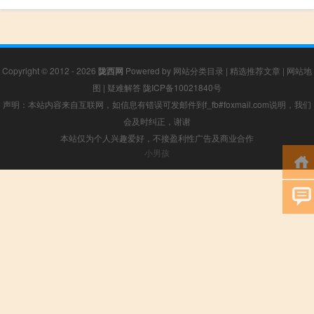
Copyright © 2012 - 2026
陇西网
Powered by
网站分类目录
|
精选推荐文章
|
网站地
图
|
疑难解答
陇ICP备10021840号
声明：本站内容来自互联网，如信息有错误可发邮件到f_fb#foxmail.com说明，我们
会及时纠正，谢谢
本站仅为个人兴趣爱好，不接盈利性广告及商业合作
小男孩