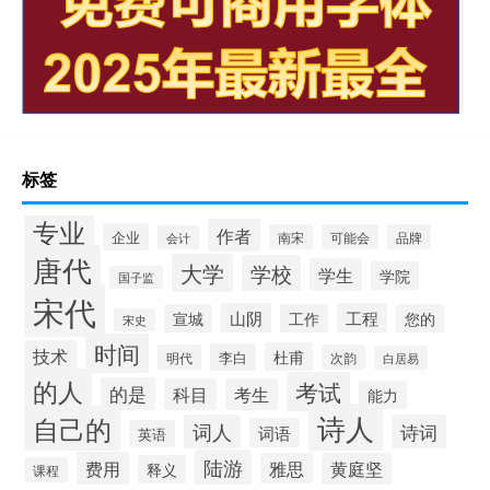
标签
专业
作者
企业
南宋
可能会
品牌
会计
唐代
大学
学校
学生
学院
国子监
宋代
山阴
工程
宣城
工作
您的
宋史
时间
技术
杜甫
李白
明代
次韵
白居易
的人
考试
的是
科目
考生
能力
诗人
自己的
词人
诗词
词语
英语
陆游
费用
雅思
黄庭坚
释义
课程