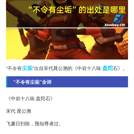
尘垢
盘陀
“不令有
”出自宋代晁公溯的《中岩十八咏·
石》。
“不令有尘垢”全诗
《中岩十八咏·盘陀石》
宋代 晁公溯
飞廉日扫除，预知尊者过。