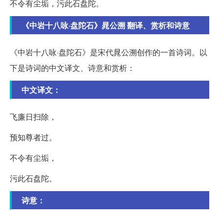
不令有尘垢，污此石盘陀。
《中岩十八咏·盘陀石》晁公溯 翻译、赏析和诗意
《中岩十八咏·盘陀石》是宋代晁公溯创作的一首诗词。以
下是诗词的中文译文、诗意和赏析：
中文译文：
飞廉日扫除，
预知尊者过。
不令有尘垢，
污此石盘陀。
诗意：