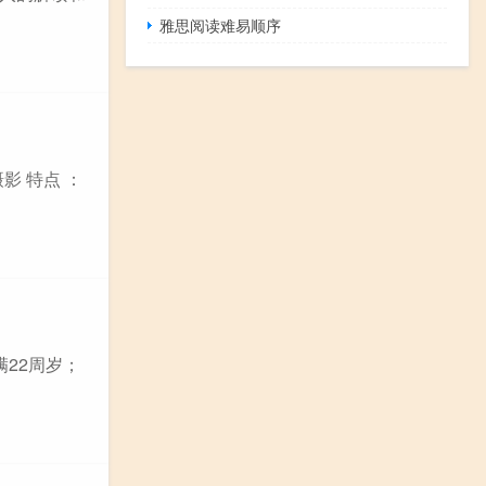
雅思阅读难易顺序
影 特点 ：
满22周岁；