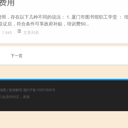
训费用
费用，存在以下几种不同的说法： 1. 厦门市图书馆职工学堂 ： 培
取证后，符合条件可享政府补贴，培训费50...
945
文章列表
下一页
地图
|
疑难解答
陇ICP备10021840号
，我们会及时纠正，谢谢