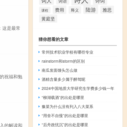
词人
诗词
词语
陆游
费用
雅思
释义
课程
黄庭坚
：这是最常
猜你想看的文章
常州技术职业学校有哪些专业
rainstorm和storm的区别
南瓜发面馒头怎么做
的祝福和勉
酒精含量多少属于醉驾呢
2024中国地质大学研究生学费多少钱一年
“柳湖载酒”的出处是哪里
豫菜为什么没有列入八大菜系
“用舍不自慢”的出处是哪里
“后舟政忧沉”的出处是哪里
入的解读和