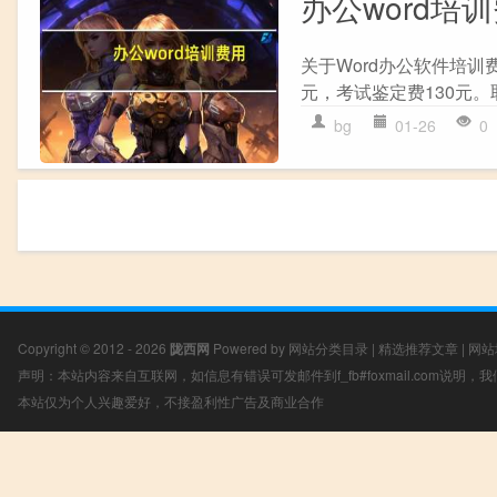
办公word培
关于Word办公软件培训
元，考试鉴定费130元。
bg
01-26
0
Copyright © 2012 - 2026
陇西网
Powered by
网站分类目录
|
精选推荐文章
|
网站
声明：本站内容来自互联网，如信息有错误可发邮件到f_fb#foxmail.com说明
本站仅为个人兴趣爱好，不接盈利性广告及商业合作