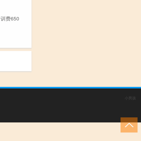
训费650
小男孩