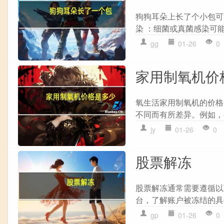
狗狗耳朵上长了个小包可
染 ：细菌或真菌感染可能
gg
01-26
0
家用制氧机价
氧生活家用制氧机的价格一
不同而有所差异。例如，有些
jy
01-26
0
股票解冻
股票解冻通常需要遵循以下
台，了解账户被冻结的具
gp
01-26
0