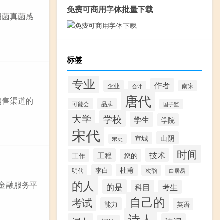
免费可商用字体批量下载
细菌真菌感
标签
专业
作者
企业
南宋
会计
唐代
销售渠道的
可能会
品牌
国子监
大学
学校
学生
学院
宋代
山阴
宣城
宋史
时间
技术
工程
工作
您的
杜甫
李白
明代
次韵
白居易
的人
关金融服务平
的是
科目
考生
自己的
考试
能力
英语
诗人