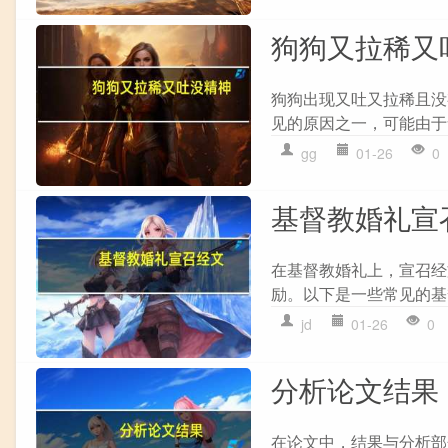
狗狗又拉稀又
狗狗出现又吐又拉稀且没
见的原因之一，可能由于
gg
01-26
0
基督教婚礼宣
在基督教婚礼上，宣召经
励。以下是一些常见的基督教婚
jd
01-26
0
分析论文结果
在论文中，结果与分析部