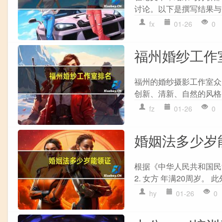
讨论。以下是撰写结果与分
fx
01-26
0
福州婚纱工作
福州的婚纱摄影工作室众多
创新、清新、自然的风格，
fz
01-26
0
婚姻法多少岁
根据《中华人民共和国民法
2. 女方 年满20周岁。
hy
01-26
0