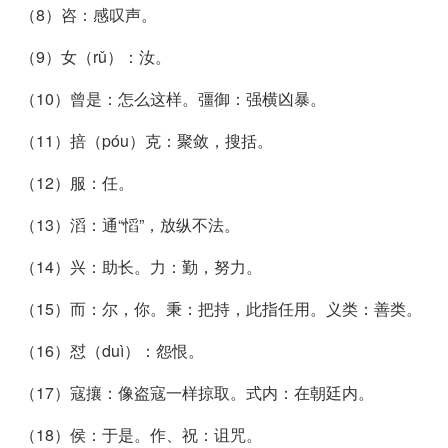
（8）咨：感叹声。
（9）女（rǔ）：汝。
（10）曾是：怎么这样。彊御：强横凶暴。
（11）掊（póu）克：聚敛，搜括。
（12）服：任。
（13）滔：通“慆”，放纵不法。
（14）兴：助长。力：勤，努力。
（15）而：尔，你。秉：把持，此指任用。义类：善类。
（16）怼（duì）：怨恨。
（17）寇攘：像盗寇一样掠取。式内：在朝廷内。
（18）侯：于是。作、祝：诅咒。