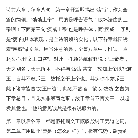
诗共八章，每章八句。第一章开篇即揭出“荡”字，作为全
篇的纲领。“荡荡上帝”，用的是呼告语气：败坏法度的上
帝啊！下面第三句“疾威上帝”也是呼告体，而“疾威”二字则
是“荡”的具体表现，是全诗纲领的实化，以下各章就围绕
着“疾威”做文章。应当注意的是，全篇八章中，惟这一章
起头不用“文王曰咨”。对此，孔颖达疏解释说：“上帝者，
天之别名，天无所坏，不得与‘荡荡’共文，故知上帝以托君
王，言其不敢斥王，故托之于上帝也。其实称帝亦斥王。
此下诸章皆言‘文王曰咨’，此独不然者，欲以‘荡荡’之言为
下章总目，且见实非殷商之事，故于章首不言文王，以起
发其意也。”他的意见诚然是很有说服力的。
第一章以后各章，都是假托周文王慨叹殷纣王无道之词。
第二章连用四个“曾是（怎么那样）”，极有气势，谴责的