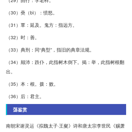
（29）由行：学老样。
（30）奰（bì）：愤怒。
（31）覃：延及。鬼方：指远方。
（32）时：善。
（33）典刑：同“典型”，指旧的典章法规。
（34）颠沛：跌仆，此指树木倒下。揭：举，此指树根翻
出。
（35）本：根。拨：败。
（36）后：君主。
荡鉴赏
南朝宋谢灵运《拟魏太子·王粲》诗和唐太宗李世民《赐萧