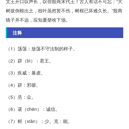
文王开口叹声长，叹你殷商末代王！古人有话不可忘：“大
树拔倒根出土，枝叶虽然暂不伤，树根已坏难久长。”殷商
镜子并不远，应知夏桀啥下场。
注释
（1）荡荡：放荡不守法制的样子。
（2）辟（bì）：君王。
（3）疾威：暴虐。
（4）辟：邪僻。
（5）烝：众。
（6）谌（chén）：诚信。
（7）鲜（xiǎn）：少。克：能。