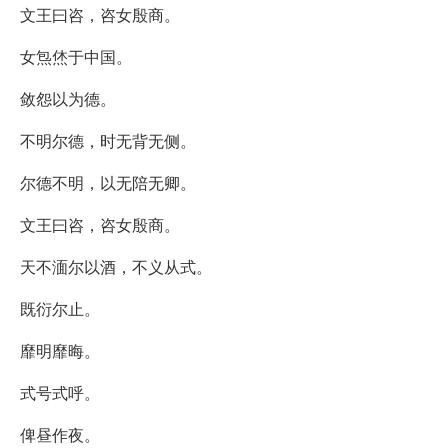
文王曰咨，咨女殷商。
女炰烋于中国。
敛怨以为德。
不明尔德，时无背无侧。
尔德不明，以无陪无卿。
文王曰咨，咨女殷商。
天不湎尔以酒，不义从式。
既衍尔止。
靡明靡晦。
式号式呼。
俾昼作夜。