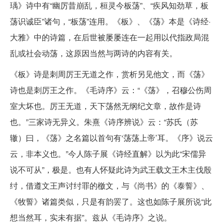
瑀》诗中有“幽厉昔崩乱，桓灵今板荡”、“疾风知劲草，板
荡识诚臣”诸句，“板荡”连用。《板》、《荡》本是《诗经·
大雅》中的诗篇，在后世被屡屡连在一起用以代指政局混
乱或社会动荡，这原因当然与两诗的内容有关。
《板》诗是刺周厉王无道之作，赏析另见他文，而《荡》
诗也是刺厉王之作。《毛诗序》云：“《荡》，召穆公伤周
室大坏也。厉王无道，天下荡然无纲纪文章，故作是诗
也。”三家诗无异义。朱熹《诗序辨说》云：“苏氏（苏
辙）曰，《荡》之名篇以首句有‘荡荡上帝’耳。《序》说云
云，非本义也。”今人陈子展《诗经直解》以为此“宋儒异
说不可从”，极是。也有人怀疑此诗为武王载文王木主伐殷
纣，借遵文王声讨纣罪的檄文，与《尚书》的《泰誓》、
《牧誓》诸篇类似，只是有韵罢了。这也如陈子展所说“此
想当然耳，实未有据”。兹从《毛诗序》之说。