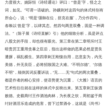
力度很大。姚际恒《诗经通论》评曰：“‘曾是’字，怪之之
词，如见。”可谓一语破的。孙鑛则对这四句的体式特别有
所会心，说：“明是‘彊御在位，掊克在服’，乃分作四句，
各唤以‘曾是’字，以肆其态。然四句两意双叠，固是一种调
法。”（陈子展《诗经直解》引）他的细致分析，虽是评点
八股文的手段，却也很有眼光。第三章在第二章明斥纣王
暗责厉王重用贪暴之臣后，指出这样做的恶果必然是贤良
遭摒，祸乱横生。第四章剌王刚愎自用，恣意妄为，内无
美德，外无良臣，必将招致国之大难。“不明尔德”、“尔德
不明”，颠倒其词反覆诉说，“无……无”句式的两次重叠，
都是作者的精心安排，使语势更为沉重，《大雅》语言的
艺术性往往就在这样的体式中反映出来。第五章刺王纵酒
败德。史载商纣王作酒池肉林，为长夜之饮，周初鉴于商
纣好酒淫乐造成的危害，曾下过禁酒令，这就是《尚书》