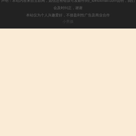
声明：本站内容来自互联网，如信息有错误可发邮件到f_fb#foxmail.com说明，我们
会及时纠正，谢谢
本站仅为个人兴趣爱好，不接盈利性广告及商业合作
小男孩