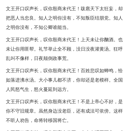
文王开口叹声长，叹你殷商末代王！跋扈天下太狂妄，却
把恶人当忠良。知人之明你没有，不知叛臣结朋党。知人
之明你没有，不知公卿谁能当。
文王开口叹声长，叹你殷商末代王！上天未让你酗酒。也
未让你用匪帮。礼节举止全不顾，没日没夜灌黄汤。狂呼
乱叫不像样，日夜颠倒政事荒。
文王开口叹声长，叹你殷商末代王！百姓悲叹如蝉鸣，恰
如落进沸水汤。大小事儿都不济，你却还是老模样。全国
人民怒气生，怒火蔓延到远方。
文王开口叹声长，叹你殷商末代王！不是上帝心不好，是
你不守旧规章。虽然身边没老臣，还有成法可依傍。这样
不听人劝告，命将转移国将亡。