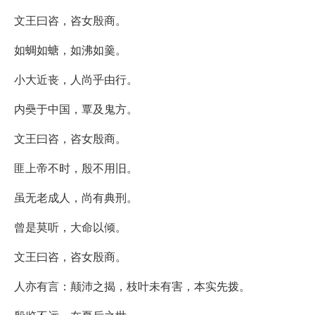
文王曰咨，咨女殷商。
如蜩如螗，如沸如羹。
小大近丧，人尚乎由行。
内奰于中国，覃及鬼方。
文王曰咨，咨女殷商。
匪上帝不时，殷不用旧。
虽无老成人，尚有典刑。
曾是莫听，大命以倾。
文王曰咨，咨女殷商。
人亦有言：颠沛之揭，枝叶未有害，本实先拨。