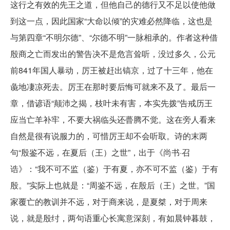
这行之有效的先王之道，但他自己的德行又不足以使他做
到这一点，因此国家“大命以倾”的灾难必然降临，这也是
与第四章“不明尔德”、“尔德不明”一脉相承的。作者这种借
殷商之亡而发出的警告决不是危言耸听，没过多久，公元
前841年国人暴动，厉王被赶出镐京，过了十三年，他在
彘地凄凉死去。厉王在那时要后悔可就来不及了。最后一
章，借谚语“颠沛之揭，枝叶未有害，本实先拨”告戒历王
应当亡羊补牢，不要大祸临头还瞢腾不觉。这在旁人看来
自然是很有说服力的，可惜厉王却不会听取。诗的末两
句“殷鉴不远，在夏后（王）之世”，出于《尚书·召
诰》：“我不可不监（鉴）于有夏，亦不可不监（鉴）于有
殷。”实际上也就是：“周鉴不远，在殷后（王）之世。”国
家覆亡的教训并不远，对于商来说，是夏桀，对于周来
说，就是殷纣，两句语重心长寓意深刻，有如晨钟暮鼓，