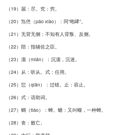
（19）届：尽。究：穷。
（20）炰烋（páo xiào）：同“咆哮”。
（21）无背无侧：不知有人背叛、反侧。
（22）陪：指辅佐之臣。
（23）湎（miǎn）：沉湎，沉迷。
（24）从：听从。式：任用。
（25）愆（qiān）：过错。止：容止。
（26）式：语助词。
（27）蜩（tiáo）：蝉。螗：又叫蝘，一种蝉。
（28）丧：败亡。