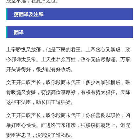
殷鉴不远，在夏后之世。
荡翻译及注释
翻译
上帝骄纵又放荡，他是下民的君王。上帝贪心又暴虐，政
令邪僻太反常。上天生养众百姓，政令无信尽撒谎。万事
开头讲得好，很少能有好收场。
文王开口叹声长，叹你殷商末代王！多少凶暴强横贼，敲
骨吸髓又贪赃，窃据高位享厚禄，有权有势太猖狂。天降
这些不法臣，助长国王逞强梁。
文王开口叹声长，叹你殷商末代王！你任善良以职位，凶
暴奸臣心怏怏。面进谗言来诽谤，强横窃据朝廷上。诅咒
贤臣害忠良，没完没了造祸殃。