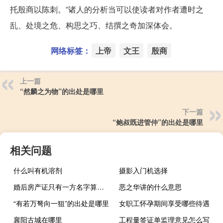
托殷商以陈刺。”诸人的分析当可以使读者对作者遭时之
乱、处境之危、构思之巧、结撰之奇加深体会。
网络标签：
上帝
文王
殷商
上一篇
“然麟之为物”的出处是哪里
下一篇
“鲍叔既进管仲”的出处是哪里
相关问题
什么叫有机溶剂
摄影入门机选择
婚后房产证只有一方名字算夫妻共同财产吗
恶之华讲的什么意思
“有若万弩向一狙”的出处是哪里
女职工怀孕期间享受哪些待遇
襄阳古城在哪里
工程量签证单监理意见怎么写