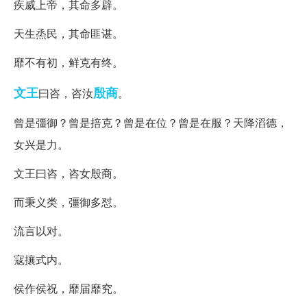
疾威上帝，其命多辟。
天生烝民，其命匪谌。
靡不有初，鲜克有终。
文王
殷商
曰咨，咨汝
。
曾是彊御？曾是掊克？曾是在位？曾是在服？天降滔德，
女兴是力。
文王曰咨，咨女殷商。
而秉义类，彊御多怼。
流言以对。
寇攘式内。
侯作侯祝，靡届靡究。