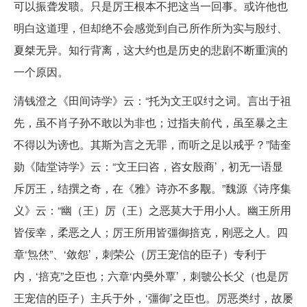
可以振聋发聩。只是厉王根本不把这当一回事。或许他也
明白这道理，但却绝不会感觉到自己所作所为实与殷纣、
夏桀无异。知行背离，这大约也是历史的悲剧不断重演的
一个原因。
清钱澄之《田间诗学》云：“托为文王叹纣之词。言出于祖
先，虽不肖子孙不敢以为非也；过指夫前代，虽至暴之主
不得以为谤也。其斯为言之无罪，而听之足以戒乎？”陆奎
勋《陆堂诗学》云：“文王曰咨，咨女殷商’，初无一语显
斥厉王，结撰之奇，在《雅》诗亦不多觏。”魏源《诗序集
义》云：“幽（王）厉（王）之恶莫大于用小人。幽王所用
皆佞幸，柔恶之人；厉王所用皆彊御掊克，刚恶之人。四
章‘炰烋”、‘敛怨’，刺荣公（厉王宠信的臣子）专利于
内，‘掊克”之臣也；六章‘内奰外覃’，刺虢公长父（也是厉
王宠信的臣子）主兵于外，‘彊御’之臣也。厉恶类纣，故屡