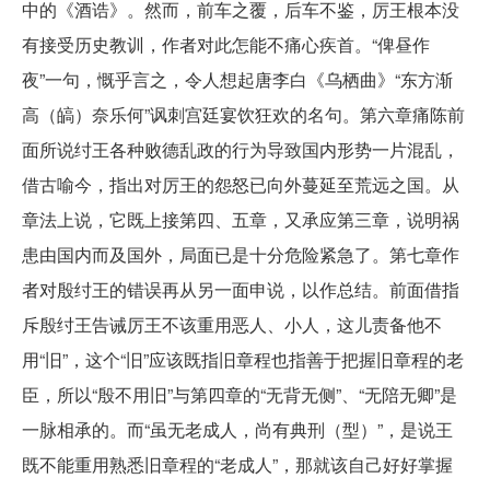
中的《酒诰》。然而，前车之覆，后车不鉴，厉王根本没
有接受历史教训，作者对此怎能不痛心疾首。“俾昼作
夜”一句，慨乎言之，令人想起唐李白《乌栖曲》“东方渐
高（皜）奈乐何”讽刺宫廷宴饮狂欢的名句。第六章痛陈前
面所说纣王各种败德乱政的行为导致国内形势一片混乱，
借古喻今，指出对厉王的怨怒已向外蔓延至荒远之国。从
章法上说，它既上接第四、五章，又承应第三章，说明祸
患由国内而及国外，局面已是十分危险紧急了。第七章作
者对殷纣王的错误再从另一面申说，以作总结。前面借指
斥殷纣王告诫厉王不该重用恶人、小人，这儿责备他不
用“旧”，这个“旧”应该既指旧章程也指善于把握旧章程的老
臣，所以“殷不用旧”与第四章的“无背无侧”、“无陪无卿”是
一脉相承的。而“虽无老成人，尚有典刑（型）”，是说王
既不能重用熟悉旧章程的“老成人”，那就该自己好好掌握