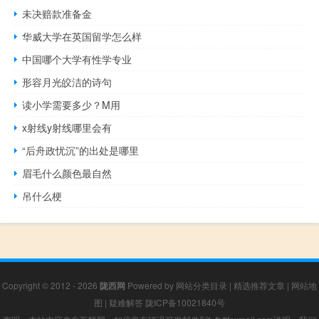
未决赔款准备金
华威大学在英国留学怎么样
中国哪个大学有性学专业
形容月光皎洁的诗句
读小学需要多少？M用
x射线y射线哪里会有
“后舟政忧沉”的出处是哪里
眉毛什么颜色最自然
吊什么梗
Copyright © 2012 - 2026
陇西网
Powered by
网站分类目录
|
精选推荐文章
|
网站地
图
|
疑难解答
陇ICP备10021840号