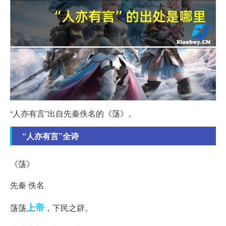
“人亦有言”出自先秦佚名的《荡》。
“人亦有言”全诗
《荡》
先秦 佚名
上帝
荡荡
，下民之辟。