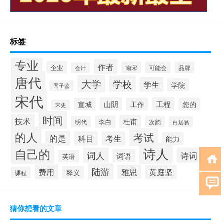
标签
专业
作者
企业
南宋
可能会
品牌
会计
唐代
大学
学校
学生
学院
国子监
宋代
山阴
工程
宣城
工作
您的
宋史
时间
技术
杜甫
李白
明代
次韵
白居易
的人
考试
的是
科目
考生
能力
诗人
自己的
词人
诗词
词语
英语
陆游
费用
雅思
黄庭坚
释义
课程
猜你想看的文章