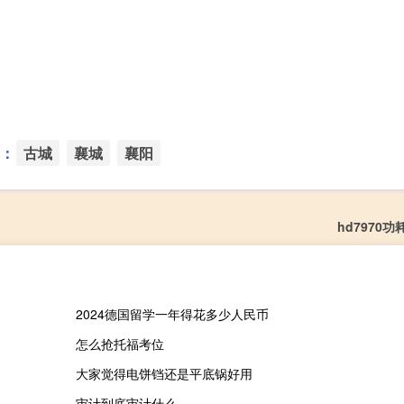
：
古城
襄城
襄阳
hd7970
2024德国留学一年得花多少人民币
怎么抢托福考位
大家觉得电饼铛还是平底锅好用
审计到底审计什么