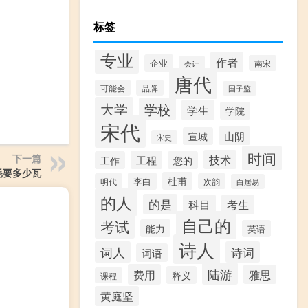
标签
专业
作者
企业
南宋
会计
唐代
可能会
品牌
国子监
大学
学校
学生
学院
宋代
山阴
宣城
宋史
时间
下一篇
技术
工程
工作
您的
功耗要多少瓦
杜甫
李白
明代
次韵
白居易
的人
的是
科目
考生
自己的
考试
能力
英语
诗人
词人
诗词
词语
陆游
费用
雅思
释义
课程
黄庭坚