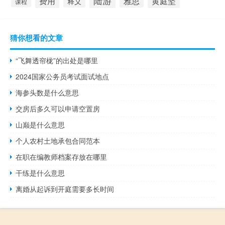
陆游
费用
雅思
黄庭坚
释义
课程
猜你想看的文章
“飞舞透帘栊”的出处是哪里
2024国家公务员考试面试地点
海参头数是什么意思
交房后多久可以申请空置房
山巅是什么意思
个人农村土地承包合同范本
在职在编教师档案存放在哪里
干练是什么意思
离婚从起诉到开庭需要多长时间