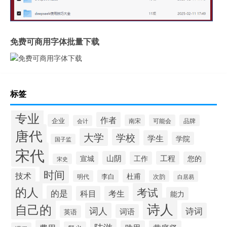
免费可商用字体批量下载
标签
专业
作者
企业
南宋
可能会
品牌
会计
唐代
大学
学校
学生
学院
国子监
宋代
山阴
工程
宣城
工作
您的
宋史
时间
技术
杜甫
李白
明代
次韵
白居易
的人
考试
的是
科目
考生
能力
诗人
自己的
词人
诗词
词语
英语