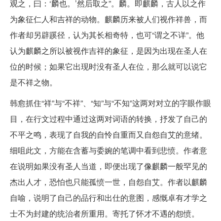
观之，曰：‘麟也。’然后取之”。麟。即麒麟，古人以之作
为象征仁人和吉祥的动物。麒麟历来被人们视作祥兽，而
作者却另辟蹊径，认为其长相奇特，也可“谓之不详”。他
认为麒麟之所以被视作吉祥的象征，是因为出现在圣人在
位的时候；如果它出现时没有圣人在位，那么就可以说它
是不祥之物。
韩愈抓住“祥”与“不祥”、“知”与“不知”这两对对立的字眼作眼
目，在行文过程中通过这两对词语的转换，抒发了自己的
不平之鸣，表现了自我的自怜自重而又自怨自艾的意绪。
细咀此文，方能在含蓄与委婉的笔调中看到悲愤。作者意
在说明如果没有圣人当道，即便出现了像麒麟一般罕见的
杰出人才，恐怕也只能孤愤一世，自怨自艾。作者以麒麟
自喻，说明了自己的品行和出仕的意图，感慨卓有才学之
士不为封建的统治者所重用。寄托了怀才不遇的怨愤。