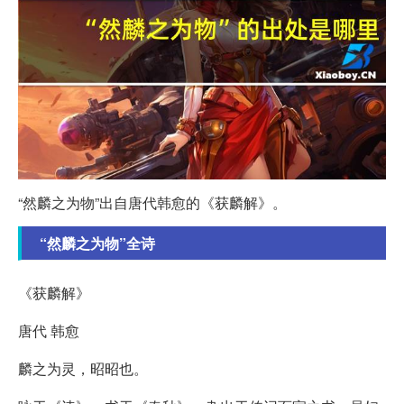
“然麟之为物”出自唐代韩愈的《获麟解》。
“然麟之为物”全诗
《获麟解》
唐代 韩愈
麟之为灵，昭昭也。