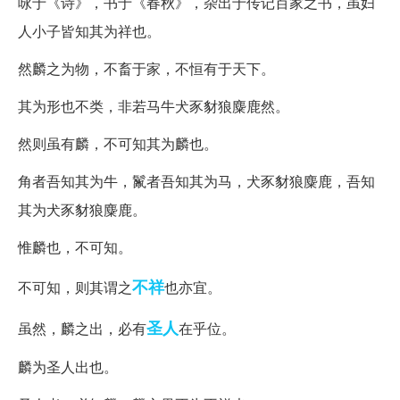
咏于《诗》，书于《春秋》，杂出于传记百家之书，虽妇
人小子皆知其为祥也。
然麟之为物，不畜于家，不恒有于天下。
其为形也不类，非若马牛犬豕豺狼麋鹿然。
然则虽有麟，不可知其为麟也。
角者吾知其为牛，鬣者吾知其为马，犬豕豺狼麋鹿，吾知
其为犬豕豺狼麋鹿。
惟麟也，不可知。
不祥
不可知，则其谓之
也亦宜。
圣人
虽然，麟之出，必有
在乎位。
麟为圣人出也。