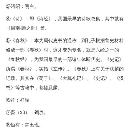
③昭昭：明白。
④《诗》：即《诗经》，我国最早的诗歌总集，其中就有
《周南·麟之趾》篇。
⑤《春秋》：本为周代史书的通称，到孔子根据鲁史材料
修成一部《春秋》时，这才变为专名，就是六经之一的
《春秋经》，为我国最早的一部编年体断代史。《史记》
所谓《春秋》，实指《左传》。《春秋》上有关于获麟的
记载。其实在《荀子》、《大戴礼记》、《史记》、《汉
书》等古籍中，都提及麟。
⑥祥：祥瑞。
⑦畜（xù）：饲养。
⑧恒有：常出现。