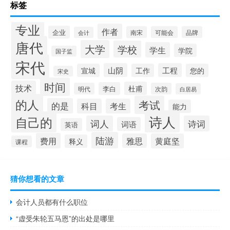
标签
专业
作者
企业
南宋
可能会
品牌
会计
唐代
大学
学校
学生
学院
国子监
宋代
山阴
工程
宣城
工作
您的
宋史
时间
技术
杜甫
李白
明代
次韵
白居易
的人
考试
的是
科目
考生
能力
诗人
自己的
词人
诗词
词语
英语
陆游
费用
雅思
黄庭坚
释义
课程
猜你想看的文章
会计人员都有什么职位
“虚受朱轮五马恩”的出处是哪里