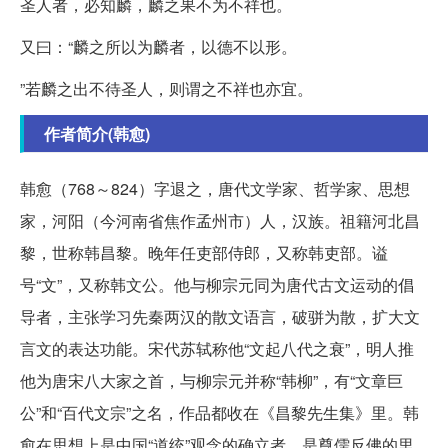
圣人者，必知麟，麟之果不为不祥也。
又曰：“麟之所以为麟者，以德不以形。
”若麟之出不待圣人，则谓之不祥也亦宜。
作者简介(韩愈)
韩愈（768～824）字退之，唐代文学家、哲学家、思想
家，河阳（今河南省焦作孟州市）人，汉族。祖籍河北昌
黎，世称韩昌黎。晚年任吏部侍郎，又称韩吏部。谥
号“文”，又称韩文公。他与柳宗元同为唐代古文运动的倡
导者，主张学习先秦两汉的散文语言，破骈为散，扩大文
言文的表达功能。宋代苏轼称他“文起八代之衰”，明人推
他为唐宋八大家之首，与柳宗元并称“韩柳”，有“文章巨
公”和“百代文宗”之名，作品都收在《昌黎先生集》里。韩
愈在思想上是中国“道统”观念的确立者，是尊儒反佛的里