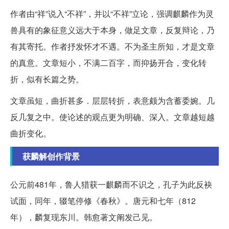
作者由“祥”说入“不祥”，并以“不祥”立论，强调麒麟作为灵
兽具有的象征意义远大于本身，做足文章，反复辩论，乃
有其寄托。作者抒发怀才不遇。不为圣主所知，才是文章
的真意。文章短小，不满二百字，而抑扬开合，变化转
折，似有长篇之势。
文章虽短，曲折甚多．层层转折，表意颇为含蓄委婉。几
反几复之中。使论述的观点更为明确、深入。文章越短越
曲折变化。
获麟解创作背景
公元前481年，鲁人猎获一麒麟而不识之，孔子为此反袂
试面，同年，辍笔停修《春秋》。唐元和七年（812
年），麟复现东川。韩愈著文阐发己见。