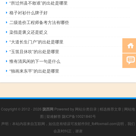
“所过州县不敢谁”的出处是哪里
格子衬衫什么牌子好
二级造价工程师备考方法有哪些
染指是褒义还是贬义
“大道长生门户”的出处是哪里
“玉笛且休吹”的出处是哪里
惟有清风闲的下一句是什么
“独画来东平”的出处是哪里
Copyright © 2012 - 2026
陇西网
Powered by
网站分类目录
|
精选推荐文章
|
网站地
图
|
疑难解答
陇ICP备10021840号
声明：本站内容来自互联网，如信息有错误可发邮件到f_fb#foxmail.com说明，我们
会及时纠正，谢谢