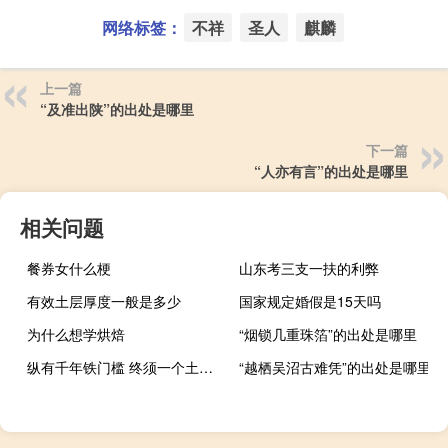
网络标签：
不祥
圣人
麒麟
上一篇
“及准出陕”的出处是哪里
下一篇
“人亦有言”的出处是哪里
相关问题
餐券女什么梗
山东考三支一扶的利弊
有效土层厚度一般是多少
国家规定婚假是15天吗
为什么想学烘焙
“烟锁几重珠箔”的出处是哪里
纵有千年铁门槛 终须一个土馒头什么梗
“越栖吴沼古难凭”的出处是哪里