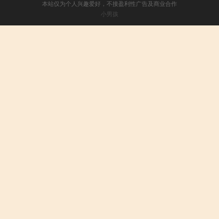
本站仅为个人兴趣爱好，不接盈利性广告及商业合作
小男孩