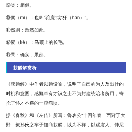
⑨类：相似。
⑩麋（mí）：也叫“驼鹿”或“犴（hān）”。
⑪然则：既然如此。
⑫鬣（liè）：马颈上的长毛。
⑬果：确实，果然。
获麟解赏析
《获麟解》中作者以麟设喻，说明了自己的为人及出仕的
时机和意图，感慨卓有才识之士不为封建统治者所用，寄
托了怀才不遇的一腔怨愤。
据《春秋》和《左传》所写：鲁哀公“十四年春，西狩于大
野，叔孙氏之车子钮商获麟，以为不祥，以赐虞人。仲尼