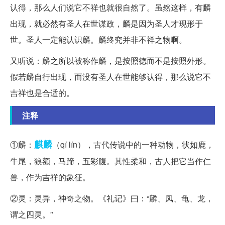
认得，那么人们说它不祥也就很自然了。虽然这样，有麟
出现，就必然有圣人在世谋政，麟是因为圣人才现形于
世。圣人一定能认识麟。麟终究并非不祥之物啊。
又听说：麟之所以被称作麟，是按照德而不是按照外形。
假若麟自行出现，而没有圣人在世能够认得，那么说它不
吉祥也是合适的。
注释
麒麟
①麟：
（qí lín），古代传说中的一种动物，状如鹿，
牛尾，狼额，马蹄，五彩腹。其性柔和，古人把它当作仁
兽，作为吉祥的象征。
②灵：灵异，神奇之物。《礼记》曰：“麟、凤、龟、龙，
谓之四灵。”