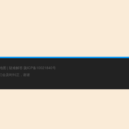
地图
|
疑难解答
陇ICP备10021840号
，我们会及时纠正，谢谢