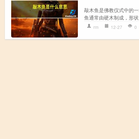
敲木鱼是佛教仪式中的一
鱼通常由硬木制成，形状
rm
12-27
0