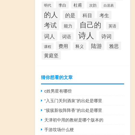
杜甫
李白
明代
次韵
白居易
的人
的是
科目
考生
自己的
考试
能力
英语
诗人
词人
诗词
词语
陆游
费用
雅思
释义
课程
黄庭坚
猜你想看的文章
c姓男星有哪些
“入玉门关到酒泉”的出处是哪里
“簇簇新妆阵阵香”的出处是哪里
天津初中用的教材是哪个版本的
手游坟场什么梗