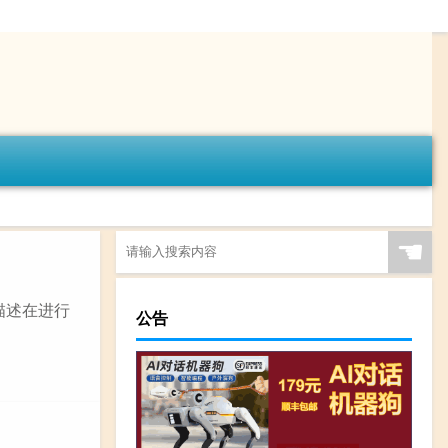
☚
于描述在进行
公告