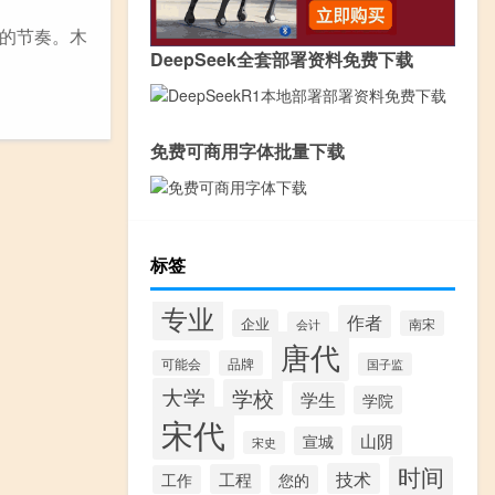
的节奏。木
DeepSeek全套部署资料免费下载
免费可商用字体批量下载
标签
专业
作者
企业
南宋
会计
唐代
可能会
品牌
国子监
大学
学校
学生
学院
宋代
山阴
宣城
宋史
时间
技术
工程
工作
您的