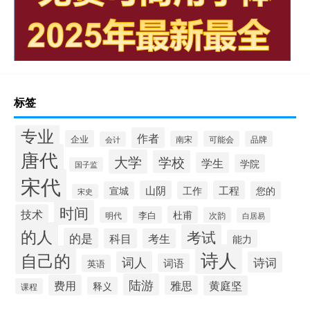
标签
专业
作者
企业
南宋
可能会
品牌
会计
唐代
大学
学校
学生
学院
国子监
宋代
山阴
工程
宣城
工作
您的
宋史
时间
技术
杜甫
李白
明代
次韵
白居易
的人
考试
的是
科目
考生
能力
诗人
自己的
词人
诗词
词语
英语
陆游
费用
雅思
黄庭坚
释义
课程