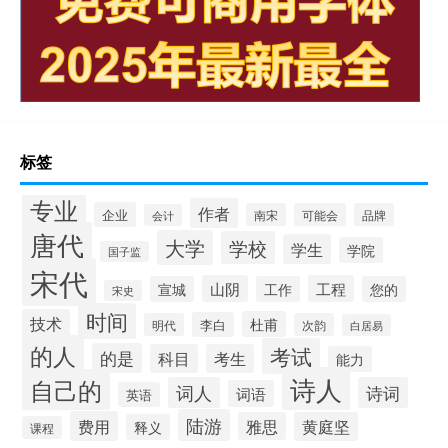
标签
专业
作者
企业
南宋
可能会
品牌
会计
唐代
大学
学校
学生
学院
国子监
宋代
山阴
工程
宣城
工作
您的
宋史
时间
技术
杜甫
李白
明代
次韵
白居易
的人
考试
的是
科目
考生
能力
诗人
自己的
词人
诗词
词语
英语
陆游
费用
雅思
黄庭坚
释义
课程