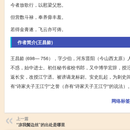
今者放歌行，以慰梁父愁。
但营数斗禄，奉养毋丰羞。
若得金膏遂，飞云亦可俦。
作者简介(王昌龄)
王昌龄 (698— 756），字少伯，河东晋阳（今山西太
不惑，始中进士。初任秘书省校书郎，又中博学宏辞，授
返长安，改授江宁丞。被谤谪龙标尉。安史乱起，为刺史
有“诗家夫子王江宁”之誉（亦有“诗家天子王江宁”的说法）
网络标签
上一篇
“凉我鬓边丝”的出处是哪里