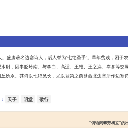
原）人。盛唐著名边塞诗人，后人誉为“七绝圣手”。早年贫贱，困于
汜水尉，因事贬岭南。与李白、高适、王维、王之涣、岑参等交
闾丘所杀。其诗以七绝见长，尤以登第之前赴西北边塞所作边塞
。
：
天子
明堂
歌行
“偶语闲攀芳树立”的