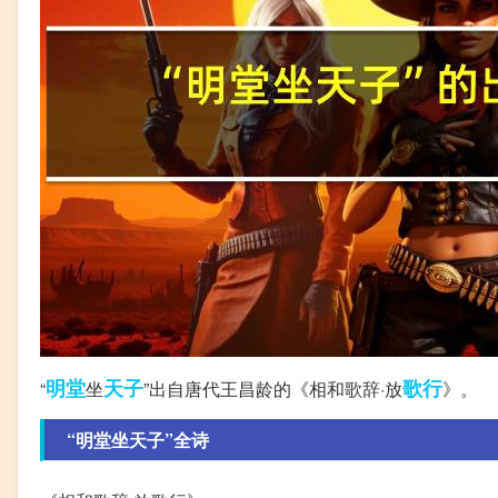
明堂
天子
歌行
“
坐
”出自唐代王昌龄的《相和歌辞·放
》。
“明堂坐天子”全诗