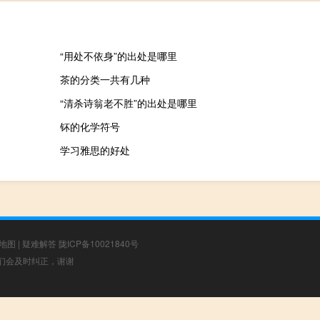
“用处不依身”的出处是哪里
茶的分类一共有几种
“清杀诗翁老不胜”的出处是哪里
钚的化学符号
学习雅思的好处
地图
|
疑难解答
陇ICP备10021840号
，我们会及时纠正，谢谢