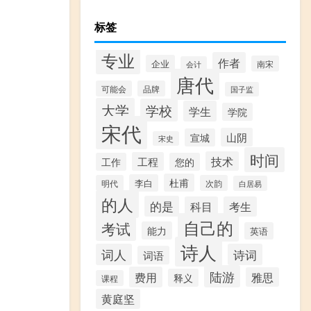
标签
专业
作者
企业
南宋
会计
唐代
可能会
品牌
国子监
大学
学校
学生
学院
宋代
山阴
宣城
宋史
时间
技术
工程
工作
您的
杜甫
李白
明代
次韵
白居易
的人
的是
科目
考生
自己的
考试
能力
英语
诗人
词人
诗词
词语
陆游
费用
雅思
释义
课程
黄庭坚