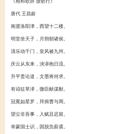
《相和歌辞·放歌行》
唐代 王昌龄
南渡洛阳津，西望十二楼。
明堂坐天子，月朔朝诸侯。
清乐动千门，皇风被九州。
庆云从东来，泱漭抱日流。
升平贵论道，文墨将何求。
有诏征草泽，微臣献谋猷。
冠冕如星罗，拜揖曹与周。
望尘非吾事，入赋且迟留。
幸蒙国士识，因脱负薪裘。