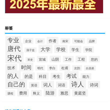
标签
专业
作者
企业
南宋
可能会
品牌
会计
唐代
大学
学校
学生
学院
国子监
宋代
山阴
工程
宣城
工作
您的
宋史
时间
技术
杜甫
李白
明代
次韵
白居易
的人
考试
的是
科目
考生
能力
诗人
自己的
词人
诗词
词语
英语
陆游
费用
雅思
黄庭坚
释义
课程