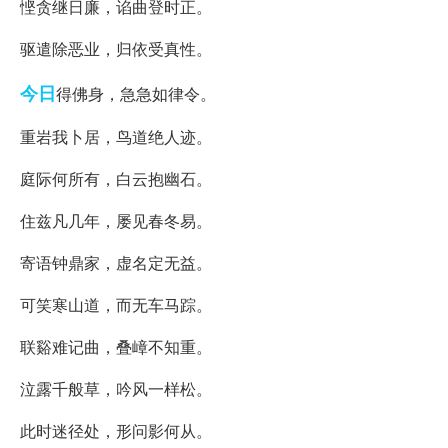
悭贪继日廉，谄曲登时正。
驱遣除恶业，归依受真性。
今日
得佛身，急急如律令。
重岩我卜居，鸟道绝人迹。
庭际何所有，白云抱幽石。
住兹凡几年，屡见春冬易。
寄语钟鼎家，虚名定无益。
可笑寒山道，而无车马踪。
联谿难记曲，叠嶂不知重。
泣露千般草，吟风一样松。
此时迷径处，形问影何从。