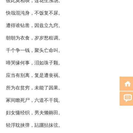
彼此莫相啖，莲花生沸汤。
快哉混沌身，不饭复不尿。
遭得谁钻凿，因兹立九窍。
朝朝为衣食，岁岁愁租调。
千个争一钱，聚头亡命叫。
啼哭缘何事，泪如珠子颗。
应当有别离，复是遭丧祸。
所为在贫穷，未能了因果。
冢间瞻死尸，六道不干我。
妇女慵经织，男夫懒耨田。
轻浮耽挟弹，跕躧拈抹弦。