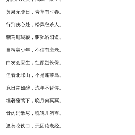
黄泉无晓日，青草有时春。
行到伤心处，松风愁杀人。
骝马珊瑚鞭，驱驰洛阳道。
自矜美少年，不信有衰老。
白发会应生，红颜岂长保。
但看北邙山，个是蓬莱岛。
竟日常如醉，流年不暂停。
埋著蓬蒿下，晓月何冥冥。
骨肉消散尽，魂魄几凋零。
遮莫咬铁口，无因读老经。