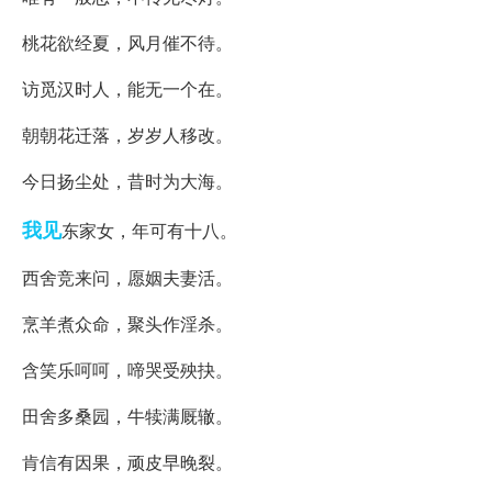
桃花欲经夏，风月催不待。
访觅汉时人，能无一个在。
朝朝花迁落，岁岁人移改。
今日扬尘处，昔时为大海。
我见
东家女，年可有十八。
西舍竞来问，愿姻夫妻活。
烹羊煮众命，聚头作淫杀。
含笑乐呵呵，啼哭受殃抉。
田舍多桑园，牛犊满厩辙。
肯信有因果，顽皮早晚裂。