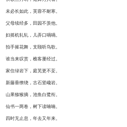
未必长如此，芙蓉不耐寒。
父母续经多，田园不羡他。
妇摇机轧轧，儿弄口喎喎。
拍手摧花舞，支颐听鸟歌。
谁当来叹赏，樵客屡经过。
家住绿岩下，庭芜更不芟。
新藤垂缭绕，古石竖巉岩。
山果猕猴摘，池鱼白鹭衔。
仙书一两卷，树下读喃喃。
四时无止息，年去又年来。