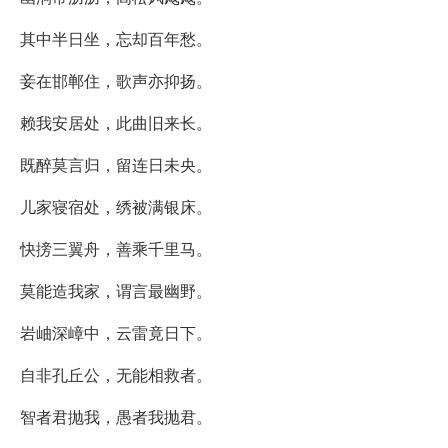
其中半日坐，忘却百年愁。
妾在邯郸住，歌声亦抑扬。
赖我安居处，此曲旧来长。
既醉莫言归，留连日未央。
儿家寝宿处，绣被满银床。
快搒三翼舟，善乘千里马。
莫能造我家，谓言最幽野。
岩岫深嶂中，云雷竟日下。
自非孔丘公，无能相救者。
智者君抛我，愚者我抛君。