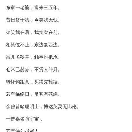
东家一老婆，富来三五年。
昔日贫于我，今笑我无钱。
渠笑我在后，我笑渠在前。
相笑傥不止，东边复西边。
富儿多鞅掌，触事难祇承。
仓米已赫赤，不贷人斗升。
转怀钩距意，买绢先拣绫。
若至临终日，吊客有苍蝇。
余曾昔睹聪明士，博达英灵无比伦。
一选嘉名喧宇宙，
五言诗句越诸人。