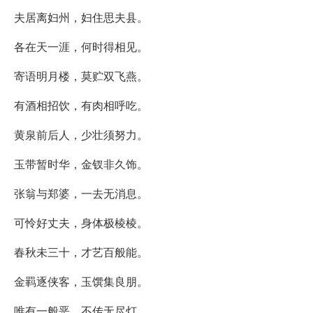
夫居离妇州，妇住思夫县。
各在天一涯，何时得相见。
寄语明月楼，莫贮双飞燕。
有酒相招饮，有肉相呼吃。
黄泉前后人，少壮须努力。
玉带暂时华，金钗非久饰。
张翁与郑婆，一去无消息。
可怜好丈夫，身体极棱棱。
春秋未三十，才艺百般能。
金羁逐侠客，玉馔集良朋。
唯有一般恶，不传无尽灯。