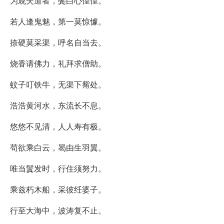
为观失道者，鬓白心惶惶。
若人逢鬼魅，第一莫惊懅。
捺硬莫采渠，呼名自当去。
烧香请佛力，礼拜求僧助。
蚊子叮铁牛，无渠下觜处。
浩浩黄河水，东流长不息。
悠悠不见清，人人寿有极。
苟欲乘白云，曷由生羽翼。
唯当鬒发时，行住须努力。
乘兹朽木船，采彼纴婆子。
行至大海中，波涛复不止。