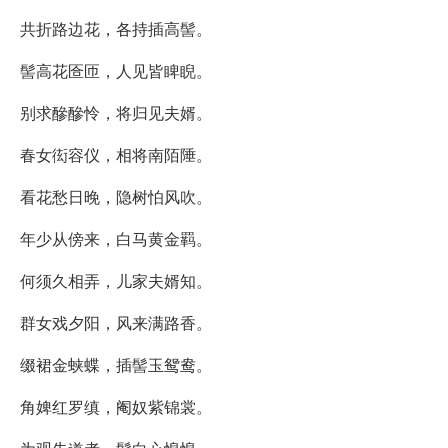
共折路边花，各持插高髻。
髻高花匼匝，人见皆睥睨。
别求醦醦怜，将归见夫婿。
春女衒容仪，相将南陌陲。
看花愁日晚，隐树怕风吹。
年少从傍来，白马黄金羁。
何须久相弄，儿家夫婿知。
群女戏夕阳，风来满路香。
缀裙金蛱蝶，插髻玉鸳鸯。
角婢红罗缜，阉奴紫锦裳。