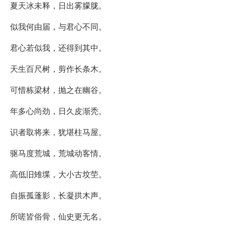
夏天冰未释，日出雾朦胧。
似我何由届，与君心不同。
君心若似我，还得到其中。
天生百尺树，剪作长条木。
可惜栋梁材，抛之在幽谷。
年多心尚劲，日久皮渐秃。
识者取将来，犹堪柱马屋。
驱马度荒城，荒城动客情。
高低旧雉堞，大小古坟茔。
自振孤蓬影，长凝拱木声。
所嗟皆俗骨，仙史更无名。