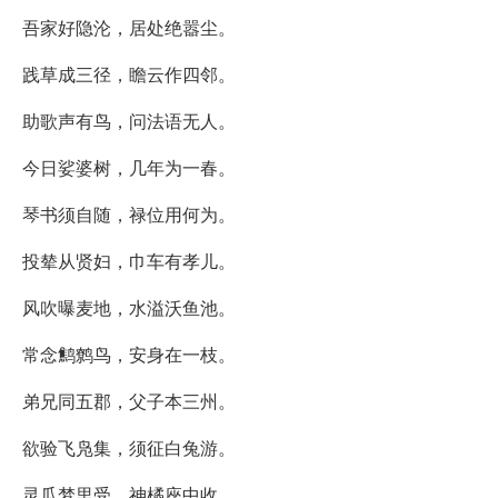
吾家好隐沦，居处绝嚣尘。
践草成三径，瞻云作四邻。
助歌声有鸟，问法语无人。
今日娑婆树，几年为一春。
琴书须自随，禄位用何为。
投辇从贤妇，巾车有孝儿。
风吹曝麦地，水溢沃鱼池。
常念鹪鹩鸟，安身在一枝。
弟兄同五郡，父子本三州。
欲验飞凫集，须征白兔游。
灵瓜梦里受，神橘座中收。