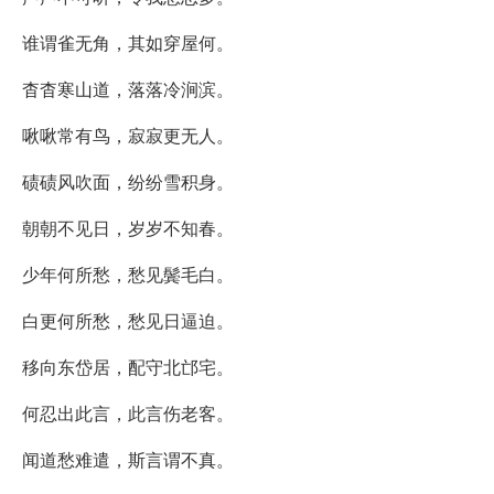
谁谓雀无角，其如穿屋何。
杳杳寒山道，落落冷涧滨。
啾啾常有鸟，寂寂更无人。
碛碛风吹面，纷纷雪积身。
朝朝不见日，岁岁不知春。
少年何所愁，愁见鬓毛白。
白更何所愁，愁见日逼迫。
移向东岱居，配守北邙宅。
何忍出此言，此言伤老客。
闻道愁难遣，斯言谓不真。