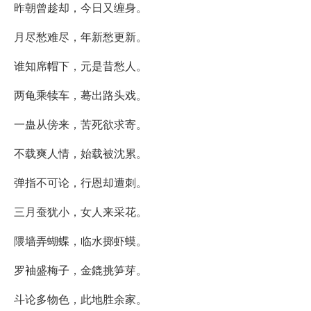
昨朝曾趁却，今日又缠身。
月尽愁难尽，年新愁更新。
谁知席帽下，元是昔愁人。
两龟乘犊车，蓦出路头戏。
一蛊从傍来，苦死欲求寄。
不载爽人情，始载被沈累。
弹指不可论，行恩却遭刺。
三月蚕犹小，女人来采花。
隈墙弄蝴蝶，临水掷虾蟆。
罗袖盛梅子，金鎞挑笋芽。
斗论多物色，此地胜余家。