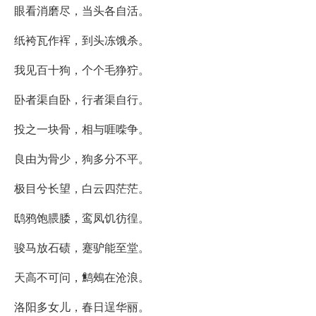
眼看消磨尽，当头各自活。
纸袴瓦作裈，到头冻饿杀。
我见百十狗，个个毛狰狞。
卧者渠自卧，行者渠自行。
投之一块骨，相与啀喍争。
良由为骨少，狗多分不平。
极目兮长望，白云四茫茫。
鸱鸦饱腲腇，鸾凤饥彷徨。
骏马放石碛，蹇驴能至堂。
天高不可问，鹪鵊在沧浪。
洛阳多女儿，春日逞华丽。