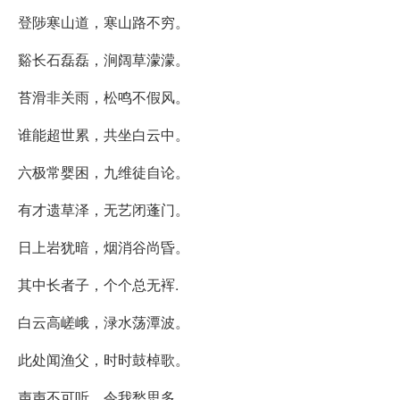
登陟寒山道，寒山路不穷。
谿长石磊磊，涧阔草濛濛。
苔滑非关雨，松鸣不假风。
谁能超世累，共坐白云中。
六极常婴困，九维徒自论。
有才遗草泽，无艺闭蓬门。
日上岩犹暗，烟消谷尚昏。
其中长者子，个个总无裈.
白云高嵯峨，渌水荡潭波。
此处闻渔父，时时鼓棹歌。
声声不可听，令我愁思多。