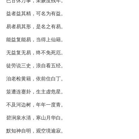
已甘休万事，采蕨度残年。
益者益其精，可名为有益。
易者易其形，是名之有易。
能益复能易，当得上仙籍。
无益复无易，终不免死厄。
徒劳说三史，浪自看五经。
洎老检黄籍，依前住白丁。
筮遭连蹇卦，生主虚危星。
不及河边树，年年一度青。
碧涧泉水清，寒山月华白。
默知神自明，观空境逾寂。