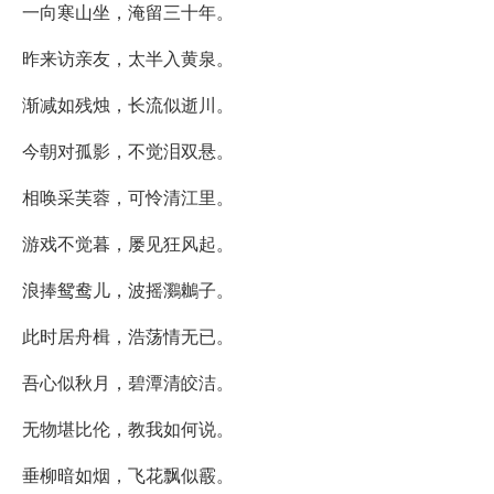
一向寒山坐，淹留三十年。
昨来访亲友，太半入黄泉。
渐减如残烛，长流似逝川。
今朝对孤影，不觉泪双悬。
相唤采芙蓉，可怜清江里。
游戏不觉暮，屡见狂风起。
浪捧鸳鸯儿，波摇鸂鶒子。
此时居舟楫，浩荡情无已。
吾心似秋月，碧潭清皎洁。
无物堪比伦，教我如何说。
垂柳暗如烟，飞花飘似霰。