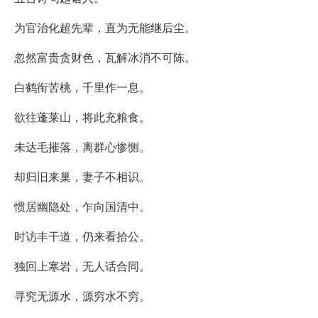
为官治化超先辈，直为无能继后尘。
忽然富贵贪财色，瓦解冰消不可陈。
白鹤衔苦桃，千里作一息。
欲往蓬莱山，将此充粮食。
未达毛摧落，离群心惨恻。
却归旧来巢，妻子不相识。
惯居幽隐处，乍向国清中。
时访丰干道，仍来看拾公。
独回上寒岩，无人话合同。
寻究无源水，源穷水不穷。