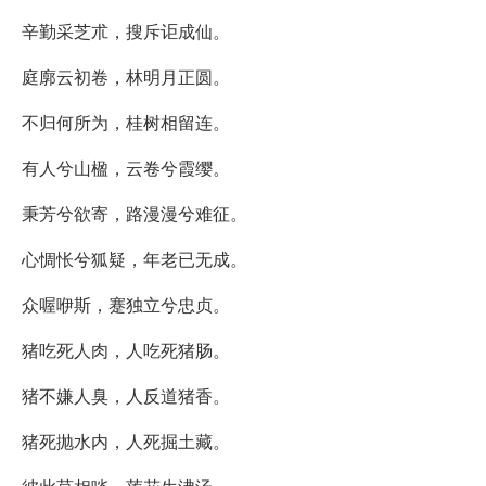
辛勤采芝朮，搜斥讵成仙。
庭廓云初卷，林明月正圆。
不归何所为，桂树相留连。
有人兮山楹，云卷兮霞缨。
秉芳兮欲寄，路漫漫兮难征。
心惆怅兮狐疑，年老已无成。
众喔咿斯，蹇独立兮忠贞。
猪吃死人肉，人吃死猪肠。
猪不嫌人臭，人反道猪香。
猪死抛水内，人死掘土藏。