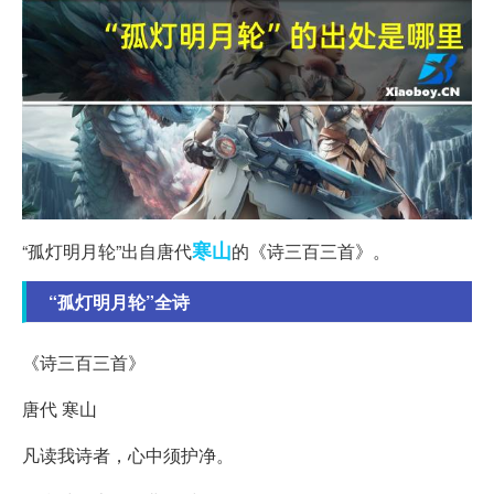
寒山
“孤灯明月轮”出自唐代
的《诗三百三首》。
“孤灯明月轮”全诗
《诗三百三首》
唐代 寒山
凡读我诗者，心中须护净。