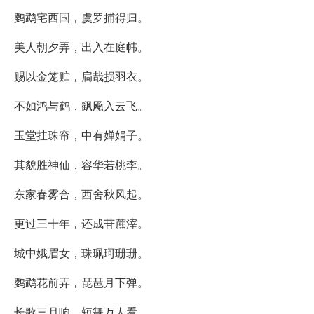
鹦鹉宅西国，虞罗捕得归。
美人朝夕弄，出入在庭帏。
赐以金笼贮，扃哉损羽衣。
不如鸿与鹤，飖飏入云飞。
玉堂挂珠帘，中有婵娟子。
其貌胜神仙，容华若桃李。
东家春雾合，西舍秋风起。
更过三十年，还成苷蔗滓。
城中娥眉女，珠珮珂珊珊。
鹦鹉花前弄，琵琶月下弹。
长歌三月响，短舞万人看。