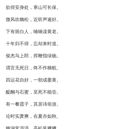
欲得安身处，寒山可长保。
微风吹幽松，近听声逾好。
下有斑白人，喃喃读黄老。
十年归不得，忘却来时道。
俊杰马上郎，挥鞭指绿杨。
谓言无死日，终不作梯航。
四运花自好，一朝成萎黄。
醍醐与石蜜，至死不能尝。
有一餐霞子，其居讳俗游。
论时实萧爽，在夏亦如秋。
幽涧常沥沥，高松风飕飕。