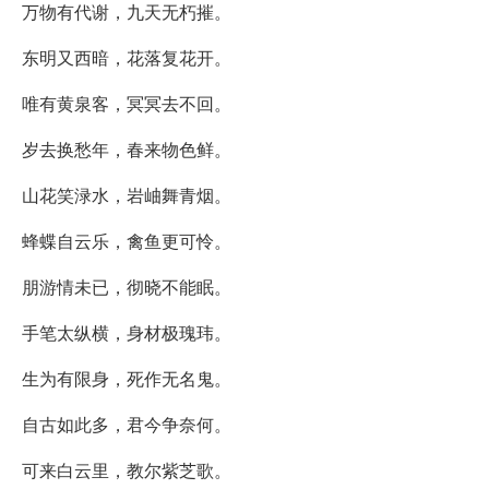
万物有代谢，九天无朽摧。
东明又西暗，花落复花开。
唯有黄泉客，冥冥去不回。
岁去换愁年，春来物色鲜。
山花笑渌水，岩岫舞青烟。
蜂蝶自云乐，禽鱼更可怜。
朋游情未已，彻晓不能眠。
手笔太纵横，身材极瑰玮。
生为有限身，死作无名鬼。
自古如此多，君今争奈何。
可来白云里，教尔紫芝歌。