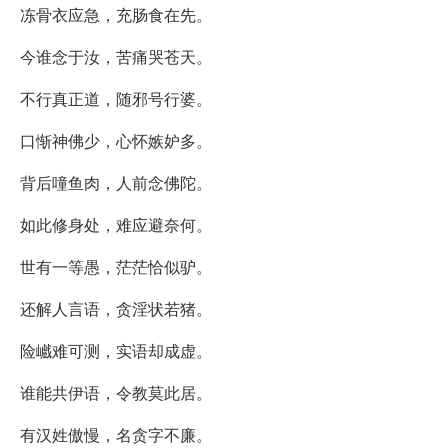
冻骨衣应急，充肠食在先。
今谁念于汝，苦痛哭苍天。
不行真正道，随邪号行婆。
口惭神佛少，心怀嫉妒多。
背后噇鱼肉，人前念佛陀。
如此修身处，难应避奈何。
世有一等愚，茫茫恰似驴。
还解人言语，贪淫状若猪。
险巇难可测，实语却成虚。
谁能共伊语，令教莫此居。
有汉姓傲慢，名贪字不廉。