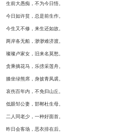
生前大愚痴，不为今日悟。
今日如许贫，总是前生作。
今生又不修，来生还如故。
两岸各无船，渺渺难济渡。
璨璨卢家女，旧来名莫愁。
贪乘摘花马，乐搒采莲舟。
膝坐绿熊席，身披青凤裘。
哀伤百年内，不免归山丘。
低眼邹公妻，邯郸杜生母。
二人同老少，一种好面首。
昨日会客场，恶衣排在后。