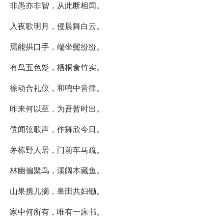
非愚亦非智，从此断相闻。
入夜歌明月，侵晨舞白云。
焉能拱口手，端坐鬓纷纷。
有鸟五色彣，栖桐食竹实。
徐动合礼仪，和鸣中音律。
昨来何以至，为吾暂时出。
傥闻弦歌声，作舞欣今日。
茅栋野人居，门前车马疏。
林幽偏聚鸟，溪阔本藏鱼。
山果携儿摘，皋田共妇锄。
家中何所有，唯有一床书。