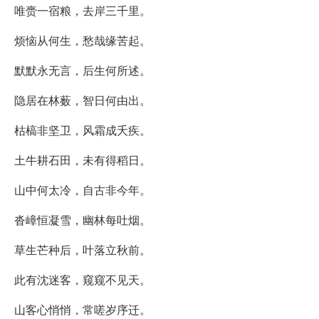
唯赍一宿粮，去岸三千里。
烦恼从何生，愁哉缘苦起。
默默永无言，后生何所述。
隐居在林薮，智日何由出。
枯槁非坚卫，风霜成夭疾。
土牛耕石田，未有得稻日。
山中何太冷，自古非今年。
沓嶂恒凝雪，幽林每吐烟。
草生芒种后，叶落立秋前。
此有沈迷客，窥窥不见天。
山客心悄悄，常嗟岁序迁。