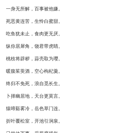
一身无所解，百事被他嫌。
死恶黄连苦，生怜白蜜甜。
吃鱼犹未止，食肉更无厌。
纵你居犀角，饶君带虎睛。
桃枝将辟秽，蒜壳取为璎。
暖腹茱萸酒，空心枸杞羹。
终归不免死，浪自觅长生。
卜择幽居地，天台更莫言。
猿啼谿雾冷，岳色草门连。
折叶覆松室，开池引涧泉。