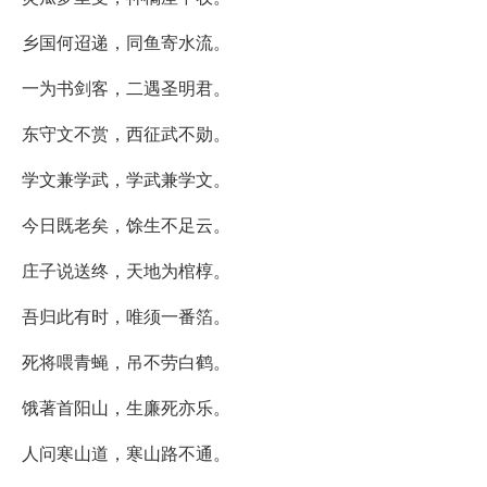
乡国何迢递，同鱼寄水流。
一为书剑客，二遇圣明君。
东守文不赏，西征武不勋。
学文兼学武，学武兼学文。
今日既老矣，馀生不足云。
庄子说送终，天地为棺椁。
吾归此有时，唯须一番箔。
死将喂青蝇，吊不劳白鹤。
饿著首阳山，生廉死亦乐。
人问寒山道，寒山路不通。