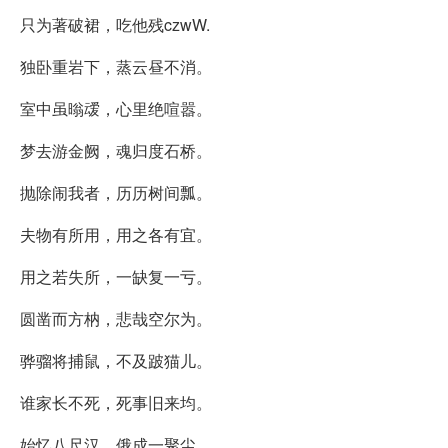
只为著破裙，吃他残czwW.
独卧重岩下，蒸云昼不消。
室中虽暡叆，心里绝喧嚣。
梦去游金阙，魂归度石桥。
抛除闹我者，历历树间瓢。
夫物有所用，用之各有宜。
用之若失所，一缺复一亏。
圆凿而方枘，悲哉空尔为。
骅骝将捕鼠，不及跛猫儿。
谁家长不死，死事旧来均。
始忆八尺汉，俄成一聚尘。