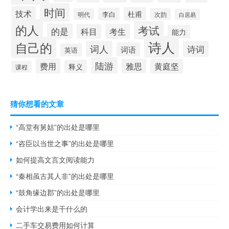
时间
技术
杜甫
李白
明代
次韵
白居易
的人
考试
的是
科目
考生
能力
诗人
自己的
词人
诗词
词语
英语
陆游
费用
雅思
黄庭坚
释义
课程
猜你想看的文章
“高堂有舅姑”的出处是哪里
“咨臣以当世之事”的出处是哪里
如何提高文言文阅读能力
“秦相虽古其人非”的出处是哪里
“鼓角缘边郡”的出处是哪里
会计学出来是干什么的
二手车交易费用如何计算