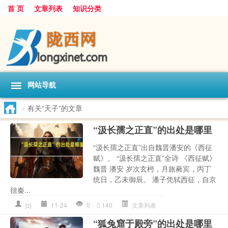
首 页
文章列表
知识分类
网站导航
>
有关“天子”的文章
“汲长孺之正直”的出处是哪里
“汲长孺之正直”出自魏晋潘安的《西征
赋》。 “汲长孺之正直”全诗 《西征赋》
魏晋 潘安 岁次玄枵，月旅蕤宾，丙丁
统日，乙未御辰。 潘子凭轼西征，自京
徂秦...
jzj
11-24
0
140
文章列表
“狐兔窟于殿旁”的出处是哪里