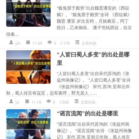
“狐兔窟于殿旁”出自魏晋潘安的《西征
赋》。 “狐兔窟于殿旁”全诗 《西征赋》
魏晋 潘安 岁次玄枵，月旅蕤宾，丙丁
统日，乙未御辰。 潘子凭轼西征，自京
徂秦...
jzh
11-24
0
178
文章列表
“人皆曰蜀人多变”的出处是哪
里
“人皆曰蜀人多变”出自宋代苏洵的《张
益州画像记》。 “人皆曰蜀人多变”全诗
《张益州画像记》 宋代 苏洵 至和元年
秋，蜀人传言有寇至，边军夜呼，野无居人，...
jzr
11-19
0
650
文章列表
“谣言流闻”的出处是哪里
“谣言流闻”出自宋代苏洵的《张益州画
像记》。 “谣言流闻”全诗 《张益州画像
记》 宋代 苏洵 至和元年秋，蜀人传言