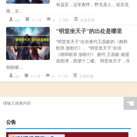
有寇至，边军夜呼，野无居人，谣言流
闻，京...
jzy
11-19
0
750
文章列表
“明堂坐天子”的出处是哪里
“明堂坐天子”出自唐代王昌龄的《相和
歌辞·放歌行》。 “明堂坐天子”全诗
《相和歌辞·放歌行》 唐代 王昌龄 南渡
洛阳津，西望十二楼。 明堂坐天子，月
朔朝诸...
jzl
11-19
0
118
文章列表
☚
公告