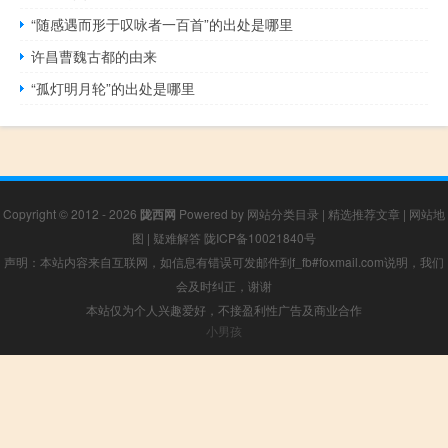
“随感遇而形于叹咏者一百首”的出处是哪里
许昌曹魏古都的由来
“孤灯明月轮”的出处是哪里
Copyright © 2012 - 2026
陇西网
Powered by
网站分类目录
|
精选推荐文章
|
网站地
图
|
疑难解答
陇ICP备10021840号
声明：本站内容来自互联网，如信息有错误可发邮件到f_fb#foxmail.com说明，我们
会及时纠正，谢谢
本站仅为个人兴趣爱好，不接盈利性广告及商业合作
小男孩