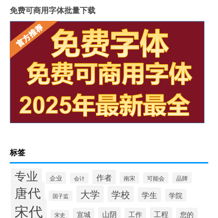
免费可商用字体批量下载
标签
专业
作者
企业
南宋
可能会
品牌
会计
唐代
大学
学校
学生
学院
国子监
宋代
山阴
工程
宣城
工作
您的
宋史