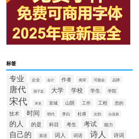
标签
专业
作者
企业
南宋
可能会
品牌
会计
唐代
大学
学校
学生
学院
国子监
宋代
山阴
工程
宣城
工作
您的
宋史
时间
技术
杜甫
李白
明代
次韵
白居易
的人
考试
的是
科目
考生
能力
诗人
自己的
词人
诗词
词语
英语