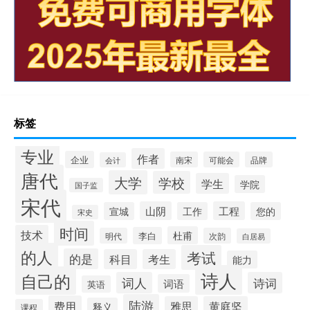
标签
专业
作者
企业
南宋
可能会
品牌
会计
唐代
大学
学校
学生
学院
国子监
宋代
山阴
工程
宣城
工作
您的
宋史
时间
技术
杜甫
李白
明代
次韵
白居易
的人
考试
的是
科目
考生
能力
诗人
自己的
词人
诗词
词语
英语
陆游
费用
雅思
黄庭坚
释义
课程