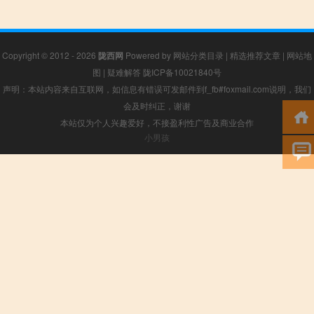
Copyright © 2012 - 2026
陇西网
Powered by
网站分类目录
|
精选推荐文章
|
网站地
图
|
疑难解答
陇ICP备10021840号
声明：本站内容来自互联网，如信息有错误可发邮件到f_fb#foxmail.com说明，我们
会及时纠正，谢谢
本站仅为个人兴趣爱好，不接盈利性广告及商业合作
小男孩