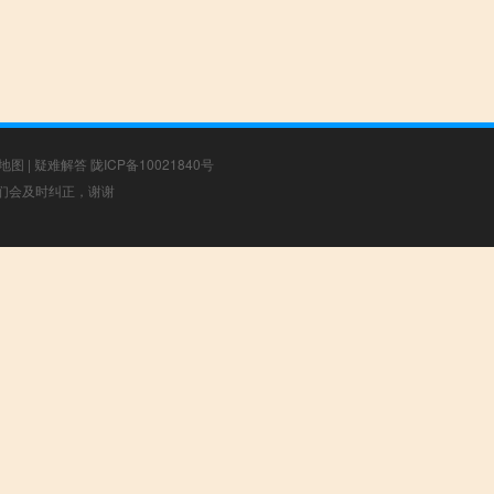
地图
|
疑难解答
陇ICP备10021840号
，我们会及时纠正，谢谢