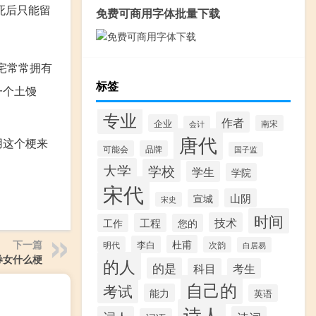
死后只能留
免费可商用字体批量下载
宅常常拥有
标签
一个土馒
专业
作者
企业
南宋
会计
唐代
用这个梗来
可能会
品牌
国子监
大学
学校
学生
学院
宋代
山阴
宣城
宋史
时间
技术
工程
工作
您的
下一篇
杜甫
李白
明代
次韵
白居易
券女什么梗
的人
的是
科目
考生
自己的
考试
能力
英语
诗人