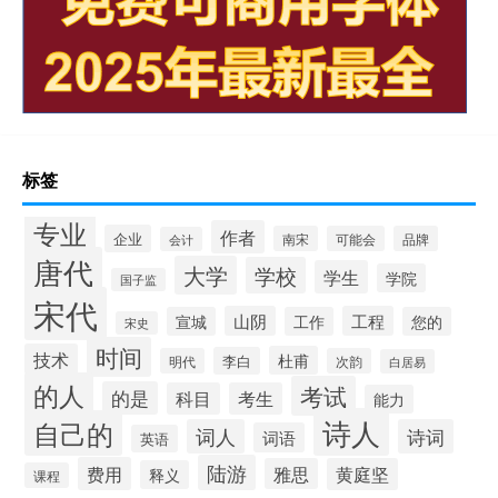
标签
专业
作者
企业
南宋
可能会
品牌
会计
唐代
大学
学校
学生
学院
国子监
宋代
山阴
工程
宣城
工作
您的
宋史
时间
技术
杜甫
李白
明代
次韵
白居易
的人
考试
的是
科目
考生
能力
诗人
自己的
词人
诗词
词语
英语
陆游
费用
雅思
黄庭坚
释义
课程