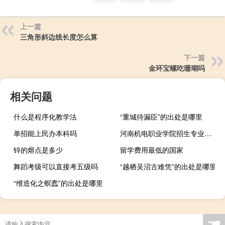
上一篇
三角形斜边线长度怎么算
下一篇
金环宝螺吃珊瑚吗
相关问题
什么是程序化教学法
“重城待漏臣”的出处是哪里
单招能上民办本科吗
河南机电职业学院招生专业及最好的专业有哪些
锌的熔点是多少
留学费用最低的国家
舞蹈考级可以直接考五级吗
“越栖吴沼古难凭”的出处是哪里
“维造化之螟蠹”的出处是哪里
☚