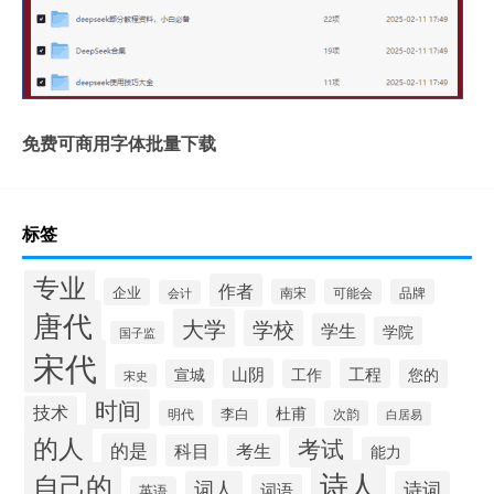
免费可商用字体批量下载
标签
专业
作者
企业
南宋
可能会
品牌
会计
唐代
大学
学校
学生
学院
国子监
宋代
山阴
工程
宣城
工作
您的
宋史
时间
技术
杜甫
李白
明代
次韵
白居易
的人
考试
的是
科目
考生
能力
诗人
自己的
词人
诗词
词语
英语