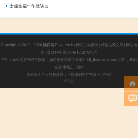
太保鑫福年年优缺点
Copyright © 2012 - 2026
陇西网
Powered by
网站分类目录
|
精选推荐文章
|
网站地
图
|
疑难解答
陇ICP备10021840号
声明：本站内容来自互联网，如信息有错误可发邮件到f_fb#foxmail.com说明，我们
会及时纠正，谢谢
本站仅为个人兴趣爱好，不接盈利性广告及商业合作
小男孩