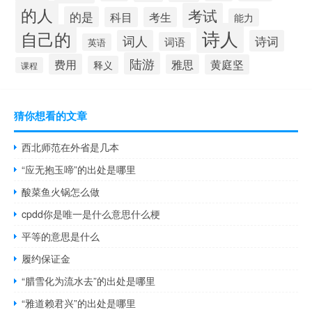
的人
考试
的是
科目
考生
能力
诗人
自己的
词人
诗词
词语
英语
陆游
费用
雅思
黄庭坚
释义
课程
猜你想看的文章
西北师范在外省是几本
“应无抱玉啼”的出处是哪里
酸菜鱼火锅怎么做
cpdd你是唯一是什么意思什么梗
平等的意思是什么
履约保证金
“腊雪化为流水去”的出处是哪里
“雅道赖君兴”的出处是哪里