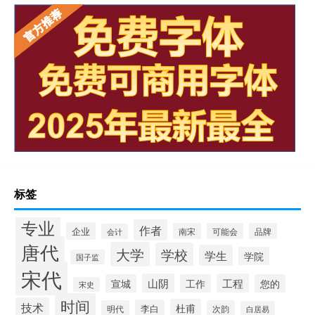
标签
专业
作者
企业
南宋
可能会
品牌
会计
唐代
大学
学校
学生
学院
国子监
宋代
山阴
工程
宣城
工作
您的
宋史
时间
技术
杜甫
李白
明代
次韵
白居易