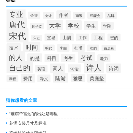
专业
作者
企业
南宋
可能会
品牌
会计
唐代
大学
学校
学生
学院
国子监
宋代
山阴
工程
宣城
工作
您的
宋史
时间
技术
杜甫
李白
明代
次韵
白居易
的人
考试
的是
科目
考生
能力
诗人
自己的
词人
诗词
词语
英语
陆游
费用
雅思
黄庭坚
释义
课程
猜你想看的文章
“谁谓帝宫远”的出处是哪里
花洒安装尺寸及标准
格子衬衫什么牌子好