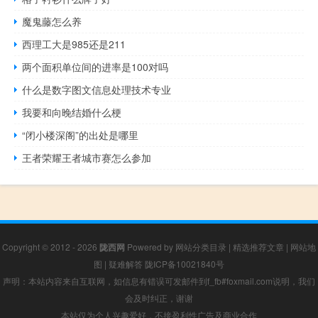
魔鬼藤怎么养
西理工大是985还是211
两个面积单位间的进率是100对吗
什么是数字图文信息处理技术专业
我要和向晚结婚什么梗
“闭小楼深阁”的出处是哪里
王者荣耀王者城市赛怎么参加
Copyright © 2012 - 2026
陇西网
Powered by
网站分类目录
|
精选推荐文章
|
网站地
图
|
疑难解答
陇ICP备10021840号
声明：本站内容来自互联网，如信息有错误可发邮件到f_fb#foxmail.com说明，我们
会及时纠正，谢谢
本站仅为个人兴趣爱好，不接盈利性广告及商业合作