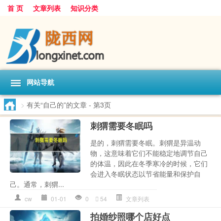
首 页
文章列表
知识分类
网站导航
>
有关“自己的”的文章
- 第3页
刺猬需要冬眠吗
是的，刺猬需要冬眠。刺猬是异温动
物，这意味着它们不能稳定地调节自己
的体温，因此在冬季寒冷的时候，它们
会进入冬眠状态以节省能量和保护自
己。通常，刺猬...
cw
01-01
0
54
文章列表
拍婚纱照哪个店好点