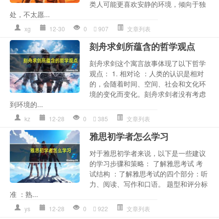
类人可能更喜欢安静的环境，倾向于独
处，不太愿...
xg
12-30
0
907
文章列表
刻舟求剑所蕴含的哲学观点
刻舟求剑这个寓言故事体现了以下哲学
观点： 1. 相对论 ：人类的认识是相对
的，会随着时间、空间、社会和文化环
境的变化而变化。刻舟求剑者没有考虑
到环境的...
kz
12-28
0
385
文章列表
雅思初学者怎么学习
对于雅思初学者来说，以下是一些建议
的学习步骤和策略： 了解雅思考试 考
试结构 ：了解雅思考试的四个部分：听
力、阅读、写作和口语。 题型和评分标
准 ：熟...
ys
12-28
0
922
文章列表