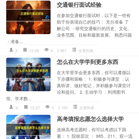
交通银行面试经验
在参加交通银行面试时，以下是一些有
助于你表现自己的技巧： 充分准备 了
解公司 ：研究交通银行的历史、文化、
业务范围、目标和最新发展。 熟悉问题
：准备...
jt
12-28
0
961
文章列表
怎么在大学学到更多东西
在大学里学会更多东西，你可以遵循以
下步骤和策略： 1. 积极参与课堂 ：认
真听讲、做好笔记，并积极参与课堂讨
论和提问。 2. 主动学习 ：利用图书
馆、学术数...
zl
12-27
0
100
文章列表
高考填报志愿怎么选择大学
选择高考志愿时，你可以考虑以下因
素： 1. 院校层次 ： 985、211、双一流