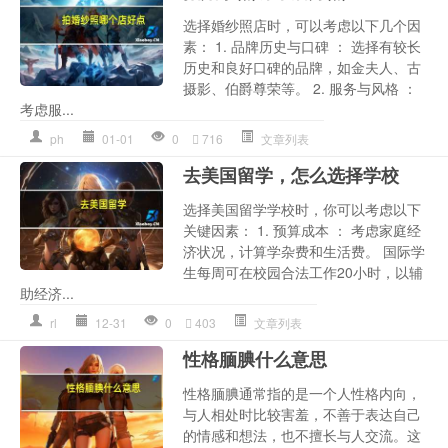
选择婚纱照店时，可以考虑以下几个因
素： 1. 品牌历史与口碑 ： 选择有较长
历史和良好口碑的品牌，如金夫人、古
摄影、伯爵尊荣等。 2. 服务与风格 ：
考虑服...
ph
01-01
0
716
文章列表
去美国留学，怎么选择学校
选择美国留学学校时，你可以考虑以下
关键因素： 1. 预算成本 ： 考虑家庭经
济状况，计算学杂费和生活费。 国际学
生每周可在校园合法工作20小时，以辅
助经济...
rl
12-31
0
403
文章列表
性格腼腆什么意思
性格腼腆通常指的是一个人性格内向，
与人相处时比较害羞，不善于表达自己
的情感和想法，也不擅长与人交流。这