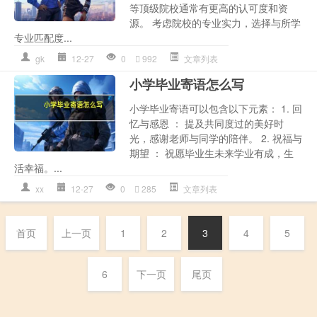
等顶级院校通常有更高的认可度和资
源。 考虑院校的专业实力，选择与所学
专业匹配度...
gk
12-27
0
992
文章列表
小学毕业寄语怎么写
小学毕业寄语可以包含以下元素： 1. 回
忆与感恩 ： 提及共同度过的美好时
光，感谢老师与同学的陪伴。 2. 祝福与
期望 ： 祝愿毕业生未来学业有成，生
活幸福。...
xx
12-27
0
285
文章列表
首页
上一页
1
2
3
4
5
6
下一页
尾页