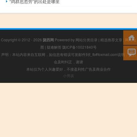
“鸡群思忽劳”的出处是哪里
Copyright © 2012 - 2026
陇西网
Powered by
网站分类目录
|
精选推荐文章
|
网站地
图
|
疑难解答
陇ICP备10021840号
声明：本站内容来自互联网，如信息有错误可发邮件到f_fb#foxmail.com说明，我们
会及时纠正，谢谢
本站仅为个人兴趣爱好，不接盈利性广告及商业合作
小男孩