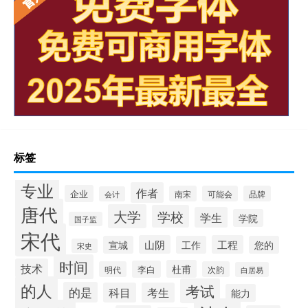
标签
专业
作者
企业
南宋
可能会
品牌
会计
唐代
大学
学校
学生
学院
国子监
宋代
山阴
工程
宣城
工作
您的
宋史
时间
技术
杜甫
李白
明代
次韵
白居易
的人
考试
的是
科目
考生
能力