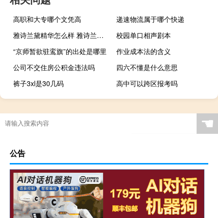
高职和大专哪个文凭高
递速物流属于哪个快递
雅诗兰黛精华怎么样 雅诗兰黛效果怎么样
校园单口相声剧本
“京师暂欲驻鸾旗”的出处是哪里
作业成本法的含义
公司不交住房公积金违法吗
四六不懂是什么意思
裤子3xl是30几码
高中可以跨区报考吗
☚
公告