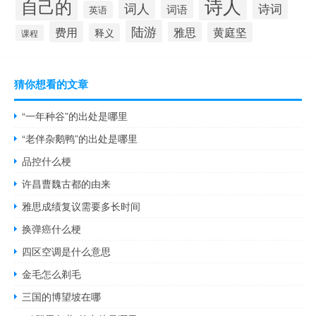
诗人
自己的
词人
诗词
词语
英语
陆游
费用
雅思
黄庭坚
释义
课程
猜你想看的文章
“一年种谷”的出处是哪里
“老伴杂鹅鸭”的出处是哪里
品控什么梗
许昌曹魏古都的由来
雅思成绩复议需要多长时间
换弹癌什么梗
四区空调是什么意思
金毛怎么剃毛
三国的博望坡在哪