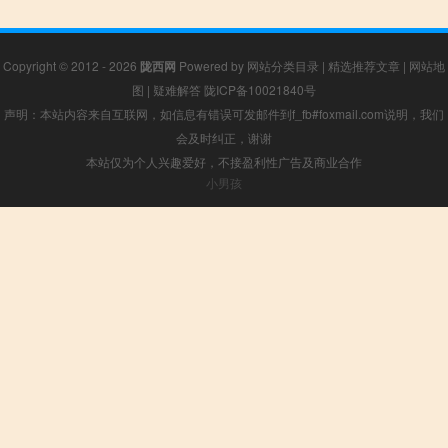
Copyright © 2012 - 2026
陇西网
Powered by
网站分类目录
|
精选推荐文章
|
网站地
图
|
疑难解答
陇ICP备10021840号
声明：本站内容来自互联网，如信息有错误可发邮件到f_fb#foxmail.com说明，我们
会及时纠正，谢谢
本站仅为个人兴趣爱好，不接盈利性广告及商业合作
小男孩