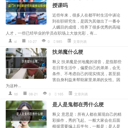
授课吗
近些年来，很多人在都平时生活中谈论
到在职研究生，是因为其做出了一番令
人瞩目的成绩，培养了很多优秀的高端
人才，一些已经毕业的学员在职场上大放光彩，有...
sl
10-27
0
985
文章列表
扶弟魔什么梗
释义 扶弟魔是伏地魔的谐音，是指那些
在日常生活中，偏爱自己的弟弟，会无
条件、不考虑自己的现实情况，甚至损
害自身利益来帮助家里弟弟的女性。因
为这种...
fdl
08-21
0
165
文章列表
是人是鬼都在秀什么梗
释义 意思是：所有人都在展现自己的精
彩操作，秀的飞起。一般大家会在后面
根据需要编上后半句，一般是：是人是