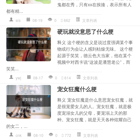
鬼都在秀，只有xx在挨揍，表示所有人
都有精...
srs
08-19
0
662
文章列表
硬玩就没意思了什么梗
释义 这个梗的含义是说过度强调某个事
物或行为会让人感到枯燥无味。 这个梗
起源于笑笑，德云色大当家，他在某个
视频中对西卡说“这波是潘慧老公”，而
笑笑...
ywj
08-17
0
614
文章列表
宠女狂魔什么梗
释义 宠女狂魔是什么意思宠女狂魔，就
是很宠爱女儿的人。宠女狂魔，就是极
度宠溺女儿的父母，要宠溺上天的那
种。宠女狂魔，就是天天各种炫耀自己
的女二，...
cnk
08-10
0
772
文章列表