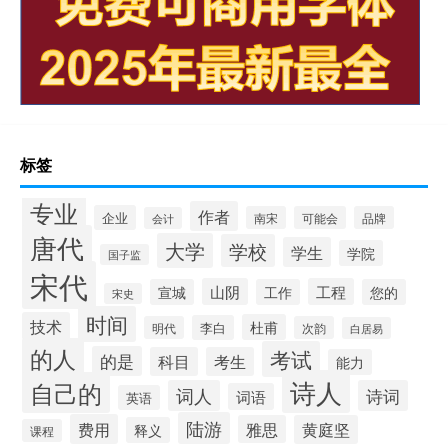
标签
专业
作者
企业
南宋
可能会
品牌
会计
唐代
大学
学校
学生
学院
国子监
宋代
山阴
工程
宣城
工作
您的
宋史
时间
技术
杜甫
李白
明代
次韵
白居易
的人
考试
的是
科目
考生
能力
诗人
自己的
词人
诗词
词语
英语
陆游
费用
雅思
黄庭坚
释义
课程