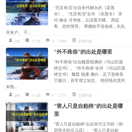
“无言有泪”出自宋代柳永的《采莲
令》。 “无言有泪”全诗 《采莲令》 宋
代 柳永 月华收，云淡霜天曙。 西征
客、此时情苦。 翠娥执手送临歧，轧轧
开朱户。 千...
jzw
11-20
0
984
文章列表
“外不殊俗”的出处是哪里
“外不殊俗”出自魏晋嵇康的《与山巨源
绝交书》。 “外不殊俗”全诗 《与山巨源
绝交书》 魏晋 嵇康 康白：足下昔称吾
于颍川，吾常谓之知言。 然经怪此意尚
未熟...
jzw
11-20
0
171
文章列表
“害人只是自贻殃”的出处是哪
里
“害人只是自贻殃”出自宋代王洋的《和
邵尧夫韵示儿侄》。 “害人只是自贻