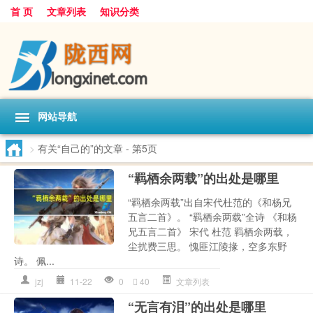
首 页
文章列表
知识分类
网站导航
>
有关“自己的”的文章
- 第5页
“羁栖余两载”的出处是哪里
“羁栖余两载”出自宋代杜范的《和杨兄
五言二首》。 “羁栖余两载”全诗 《和杨
兄五言二首》 宋代 杜范 羁栖余两载，
尘扰费三思。 愧匪江陵掾，空多东野
诗。 佩...
jzj
11-22
0
40
文章列表
“无言有泪”的出处是哪里