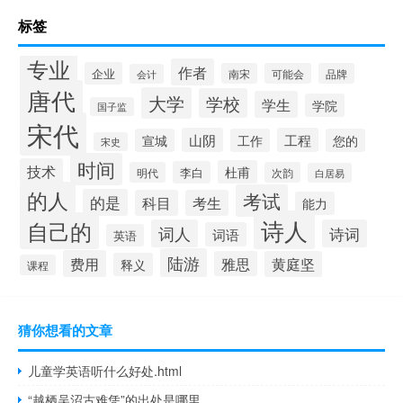
标签
专业
作者
企业
南宋
可能会
品牌
会计
唐代
大学
学校
学生
学院
国子监
宋代
山阴
工程
宣城
工作
您的
宋史
时间
技术
杜甫
李白
明代
次韵
白居易
的人
考试
的是
科目
考生
能力
诗人
自己的
词人
诗词
词语
英语
陆游
费用
雅思
黄庭坚
释义
课程
猜你想看的文章
儿童学英语听什么好处.html
“越栖吴沼古难凭”的出处是哪里