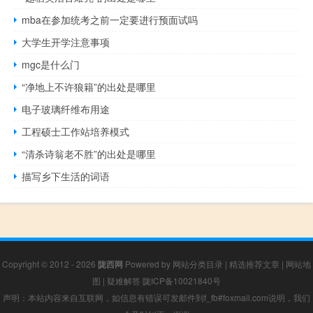
mba在参加统考之前一定要进行预面试吗
大学生开学注意事项
mgc是什么门
“净地上不许狼籍”的出处是哪里
电子玻璃纤维布用途
工程硕士工作站培养模式
“清杀诗翁老不胜”的出处是哪里
描写乡下生活的词语
Copyright © 2012 - 2026
陇西网
Powered by
网站分类目录
|
精选推荐文章
|
网站地
图
|
疑难解答
陇ICP备10021840号
声明：本站内容来自互联网，如信息有错误可发邮件到f_fb#foxmail.com说明，我们