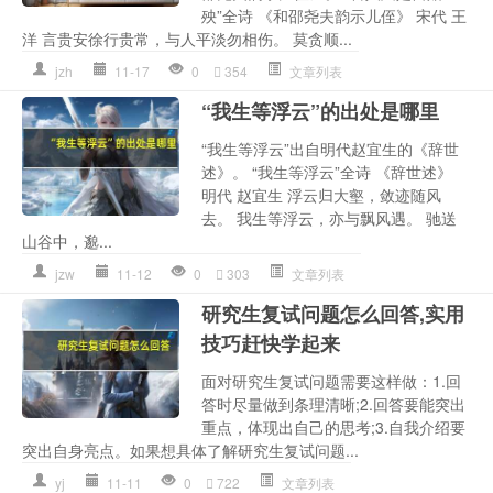
殃”全诗 《和邵尧夫韵示儿侄》 宋代 王
洋 言贵安徐行贵常，与人平淡勿相伤。 莫贪顺...
jzh
11-17
0
354
文章列表
“我生等浮云”的出处是哪里
“我生等浮云”出自明代赵宜生的《辞世
述》。 “我生等浮云”全诗 《辞世述》
明代 赵宜生 浮云归大壑，敛迹随风
去。 我生等浮云，亦与飘风遇。 驰送
山谷中，邈...
jzw
11-12
0
303
文章列表
研究生复试问题怎么回答,实用
技巧赶快学起来
面对研究生复试问题需要这样做：1.回
答时尽量做到条理清晰;2.回答要能突出
重点，体现出自己的思考;3.自我介绍要
突出自身亮点。如果想具体了解研究生复试问题...
yj
11-11
0
722
文章列表