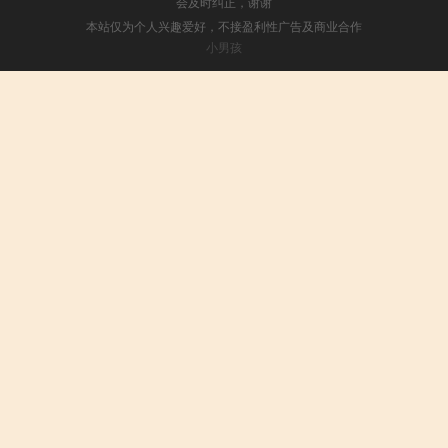
会及时纠正，谢谢
本站仅为个人兴趣爱好，不接盈利性广告及商业合作
小男孩