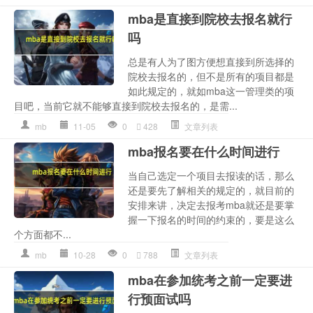
mba是直接到院校去报名就行
吗
总是有人为了图方便想直接到所选择的
院校去报名的，但不是所有的项目都是
如此规定的，就如mba这一管理类的项
目吧，当前它就不能够直接到院校去报名的，是需...
mb
11-05
0
428
文章列表
mba报名要在什么时间进行
当自己选定一个项目去报读的话，那么
还是要先了解相关的规定的，就目前的
安排来讲，决定去报考mba就还是要掌
握一下报名的时间的约束的，要是这么
个方面都不...
mb
10-28
0
788
文章列表
mba在参加统考之前一定要进
行预面试吗