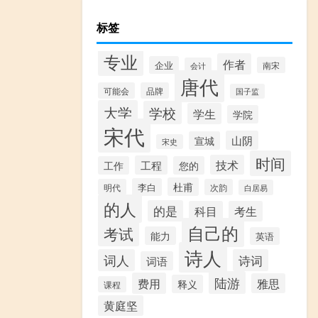
标签
专业
作者
企业
南宋
会计
唐代
可能会
品牌
国子监
大学
学校
学生
学院
宋代
山阴
宣城
宋史
时间
技术
工程
工作
您的
杜甫
李白
明代
次韵
白居易
的人
的是
科目
考生
自己的
考试
能力
英语
诗人
词人
诗词
词语
陆游
费用
雅思
释义
课程
黄庭坚