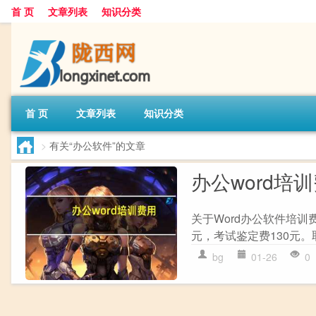
首 页
文章列表
知识分类
首 页
文章列表
知识分类
>
有关“办公软件”的文章
办公word培
关于Word办公软件培训
元，考试鉴定费130元。
bg
01-26
0