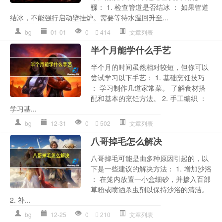
骤： 1. 检查管道是否结冰 ： 如果管道
结冰，不能强行启动壁挂炉。需要等待水温回升至...
bg
01-01
0
414
文章列表
半个月能学什么手艺
半个月的时间虽然相对较短，但你可以
尝试学习以下手艺： 1. 基础烹饪技巧
： 学习制作几道家常菜。 了解食材搭
配和基本的烹饪方法。 2. 手工编织 ：
学习基...
bg
12-31
0
502
文章列表
八哥掉毛怎么解决
八哥掉毛可能是由多种原因引起的，以
下是一些建议的解决方法： 1. 增加沙浴
： 在笼内放置一小盒细砂，并掺入百部
草粉或喷洒杀虫剂以保持沙浴的清洁。
2. 补...
bg
12-25
0
210
文章列表