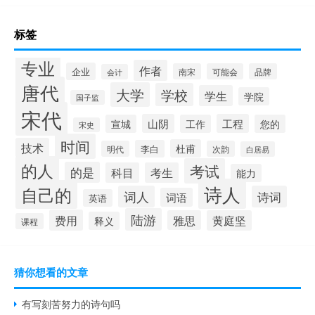
标签
专业
作者
企业
南宋
可能会
品牌
会计
唐代
大学
学校
学生
学院
国子监
宋代
山阴
工程
宣城
工作
您的
宋史
时间
技术
杜甫
李白
明代
次韵
白居易
的人
考试
的是
科目
考生
能力
诗人
自己的
词人
诗词
词语
英语
陆游
费用
雅思
黄庭坚
释义
课程
猜你想看的文章
有写刻苦努力的诗句吗