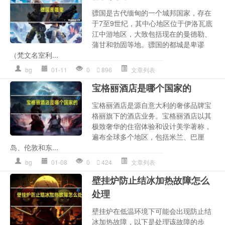
骠国是古代缅甸的一个城邦国家，存在
于7至9世纪，其中心地区位于伊洛瓦底
江中游地区，大致包括现在的曼德勒、
蒲甘和勃固等地。骠国的都城是卑谬
（梵文名室利...
bg
01-11
0
896
文章列表
宝格丽酒店是哪个国家的
宝格丽酒店是源自意大利的奢侈品牌宝
格丽旗下的酒店业务。宝格丽酒店以其
极致奢华的住宿体验和设计美学著称，
遍布全球多个地区，包括米兰、巴厘
岛、伦敦和东...
bg
01-08
0
424
文章列表
壁挂炉防止结冰加热故障怎么
处理
壁挂炉在低温环境下可能会出现防止结
冰加热故障，以下是处理该故障的步