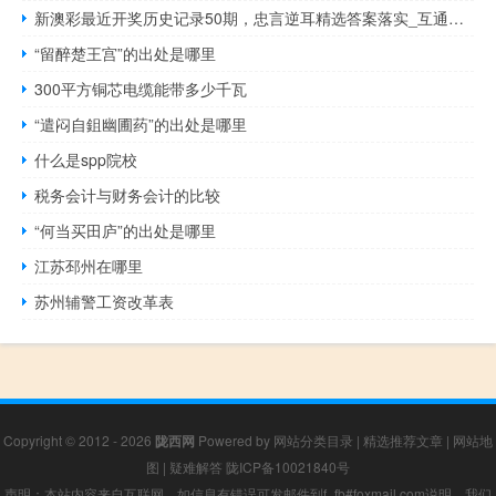
新澳彩最近开奖历史记录50期，忠言逆耳精选答案落实_互通版552.963
“留醉楚王宫”的出处是哪里
300平方铜芯电缆能带多少千瓦
“遣闷自鉏幽圃药”的出处是哪里
什么是spp院校
税务会计与财务会计的比较
“何当买田庐”的出处是哪里
江苏邳州在哪里
苏州辅警工资改革表
Copyright © 2012 - 2026
陇西网
Powered by
网站分类目录
|
精选推荐文章
|
网站地
图
|
疑难解答
陇ICP备10021840号
声明：本站内容来自互联网，如信息有错误可发邮件到f_fb#foxmail.com说明，我们