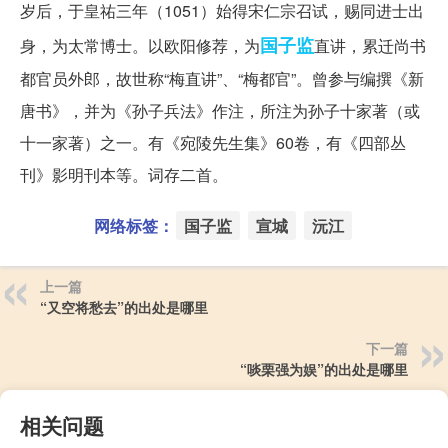
岁后，于皇祐三年（1051）始得宋仁宗召试，赐同进士出
国子监
身，为太常博士。以欧阳修荐，为
直讲，累迁尚书
都官员外郎，故世称“梅直讲”、“梅都官”。曾参与编撰《新
唐书》，并为《孙子兵法》作注，所注为孙子十家著（或
十一家著）之一。有《宛陵先生集》60卷，有《四部丛
刊》影明刊本等。词存二首。
网络标签：
国子监
宣城
沅江
上一篇
“又空将愁去”的出处是哪里
下一篇
“啖栗强为娱”的出处是哪里
相关问题