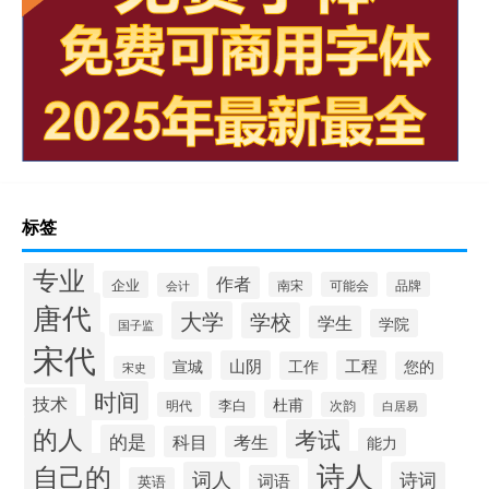
标签
专业
作者
企业
南宋
可能会
品牌
会计
唐代
大学
学校
学生
学院
国子监
宋代
山阴
工程
宣城
工作
您的
宋史
时间
技术
杜甫
李白
明代
次韵
白居易
的人
考试
的是
科目
考生
能力
诗人
自己的
词人
诗词
词语
英语