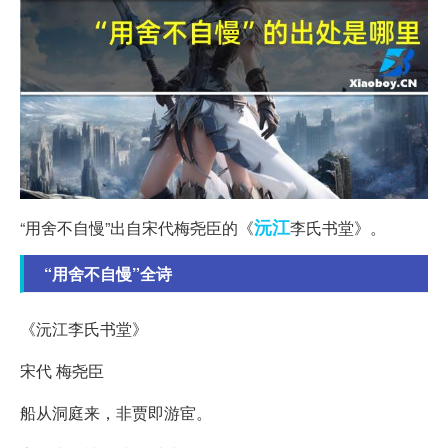
沅江
“用舍不自慢”出自宋代梅尧臣的《
李氏书堂》。
“用舍不自慢”全诗
《沅江李氏书堂》
宋代 梅尧臣
船从洞庭来，非贾即游宦。