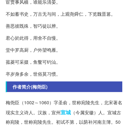
宦贾事风樯，谁能乐清晏。
不如蓄书史，万古无与间，上观尧舜仁，下览魏晋篡。
善恶彼既殊，智巧徒以辨。
君心於此得，用舍不自慢。
堂中罗高厨，户外望鸣雁。
菰菱可采掇，鱼鳖可钓汕。
卒岁身多余，世俗莫习惯。
作者简介(梅尧臣)
梅尧臣（1002～1060）字圣俞，世称宛陵先生，北宋著名
宣城
现实主义诗人。汉族，宣州
（今属安徽）人。宣城古
称宛陵，世称宛陵先生。初试不第，以荫补河南主簿。50