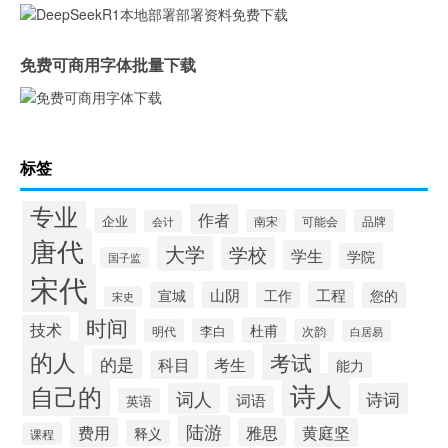
免费可商用字体批量下载
标签
专业
作者
企业
南宋
可能会
品牌
会计
唐代
大学
学校
学生
学院
国子监
宋代
山阴
工程
宣城
工作
您的
宋史
时间
技术
杜甫
李白
明代
次韵
白居易
的人
考试
的是
科目
考生
能力
诗人
自己的
词人
诗词
词语
英语
陆游
费用
雅思
黄庭坚
释义
课程