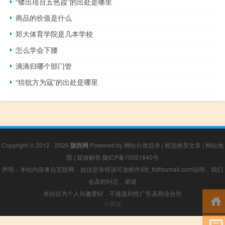
“镂出瑶台五色霞”的出处是哪里
商品的价值是什么
郑大体育学院是几本学校
怎么学会下腰
滴滴归哪个部门管
“猃狁方为寇”的出处是哪里
Copyright © 2012 - 2026
陇西网
Powered by
网站分类目录
|
精选推荐文章
|
网站地
图
|
疑难解答
陇ICP备10021840号
声明：本站内容来自互联网，如信息有错误可发邮件到f_fb#foxmail.com说明，我们
会及时纠正，谢谢
本站仅为个人兴趣爱好，不接盈利性广告及商业合作
小男孩