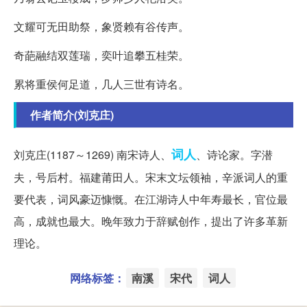
文耀可无田助祭，象贤赖有谷传声。
奇葩融结双莲瑞，奕叶追攀五桂荣。
累将重侯何足道，几人三世有诗名。
作者简介(刘克庄)
词人
刘克庄(1187～1269) 南宋诗人、
、诗论家。字潜
夫，号后村。福建莆田人。宋末文坛领袖，辛派词人的重
要代表，词风豪迈慷慨。在江湖诗人中年寿最长，官位最
高，成就也最大。晚年致力于辞赋创作，提出了许多革新
理论。
网络标签：
南溪
宋代
词人