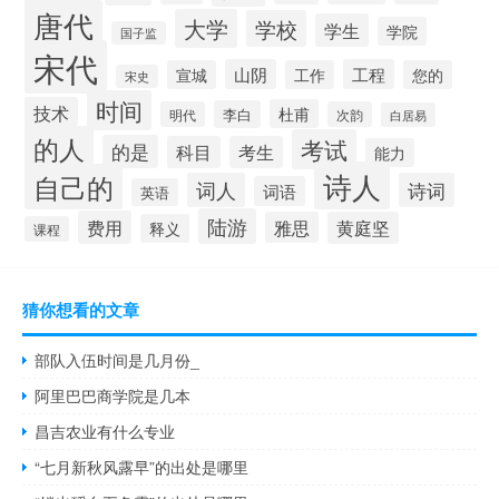
唐代
大学
学校
学生
学院
国子监
宋代
山阴
工程
宣城
工作
您的
宋史
时间
技术
杜甫
李白
明代
次韵
白居易
的人
考试
的是
科目
考生
能力
诗人
自己的
词人
诗词
词语
英语
陆游
费用
雅思
黄庭坚
释义
课程
猜你想看的文章
部队入伍时间是几月份_
阿里巴巴商学院是几本
昌吉农业有什么专业
“七月新秋风露早”的出处是哪里