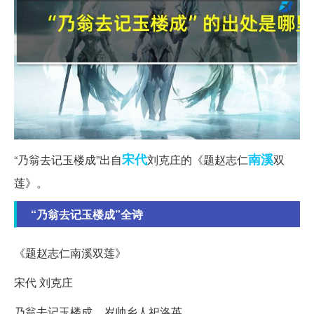
宋代
南溪
“乃翁去记玉楼成”出自
刘克庄的《题赵志仁
双
莲》。
“乃翁去记玉楼成”全诗
《题赵志仁南溪双莲》
宋代 刘克庄
乃翁去记玉楼成，岁帅乡人祀洛英。