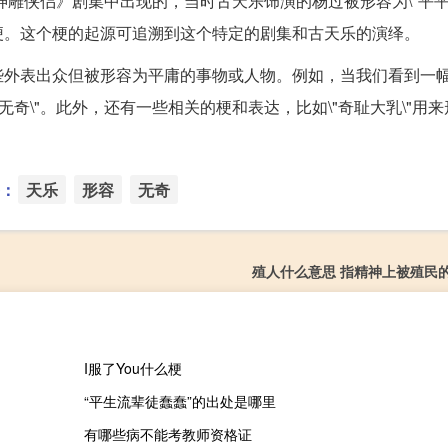
神雕侠侣》剧集中出现的，当时古天乐饰演的杨过被形容为\"平平
梗。这个梗的起源可追溯到这个特定的剧集和古天乐的演绎。
些外表出众但被形容为平庸的事物或人物。例如，当我们看到一
奇\"。此外，还有一些相关的梗和表达，比如\"奇耻大乳\"用
：
天乐
形容
无奇
殖人什么意思 指精神上被殖民
I服了You什么梗
“平生流辈徒蠢蠢”的出处是哪里
有哪些病不能考教师资格证