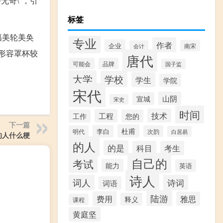
无奇\"，引
标签
幅美轮美奂
专业
作者
企业
南宋
会计
来形容罩杯较
唐代
可能会
品牌
国子监
大学
学校
学生
学院
宋代
山阴
宣城
宋史
时间
技术
工程
工作
您的
下一篇
杜甫
李白
明代
次韵
白居易
的人什么梗
的人
的是
科目
考生
自己的
考试
能力
英语
诗人
词人
诗词
词语
陆游
费用
雅思
释义
课程
黄庭坚