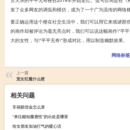
古天乐的平平无奇梗在2014年开始走红。这句台词是在《
发了众多网友的调侃和模仿，成为了一个广为流传的网络
要正确运用这个梗在社交生活中，我们可以用它来戏谑那
的画作却被评论为毫无亮点时，我们可以说这幅画作\"平平无
大的女性，与\"平平无奇\"形成对比，用以制造幽默效果。
网络标签
上一篇
宠女狂魔什么梗
相关问题
车祸赔偿金怎么算
“来往颇知麋鹿性”的出处是哪里
给女朋友加油打气的暖心话