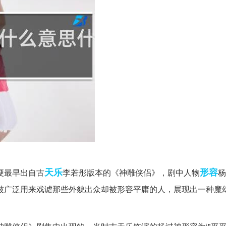
天乐
形容
梗最早出自古
李若彤版本的《神雕侠侣》，剧中人物
杨
个词被广泛用来戏谑那些外貌出众却被形容平庸的人，展现出一种魔