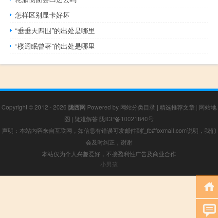
怎样区别显卡好坏
“垂垂天四围”的出处是哪里
“楼迥眠曾著”的出处是哪里
Copyright © 2012 - 2026
陇西网
Powered by
网站分类目录
|
精选推荐文章
|
网站地
图
|
疑难解答
陇ICP备10021840号
声明：本站内容来自互联网，如信息有错误可发邮件到f_fb#foxmail.com说明，我们
会及时纠正，谢谢
本站仅为个人兴趣爱好，不接盈利性广告及商业合作
小男孩