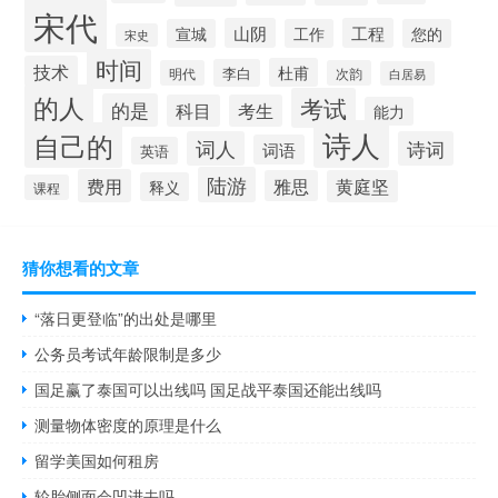
宋代
山阴
工程
宣城
工作
您的
宋史
时间
技术
杜甫
李白
明代
次韵
白居易
的人
考试
的是
科目
考生
能力
诗人
自己的
词人
诗词
词语
英语
陆游
费用
雅思
黄庭坚
释义
课程
猜你想看的文章
“落日更登临”的出处是哪里
公务员考试年龄限制是多少
国足赢了泰国可以出线吗 国足战平泰国还能出线吗
测量物体密度的原理是什么
留学美国如何租房
轮胎侧面会凹进去吗