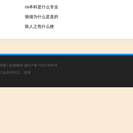
cs本科是什么专业
狼烟为什么是直的
陈人之危什么梗
地图
|
疑难解答
陇ICP备10021840号
，我们会及时纠正，谢谢