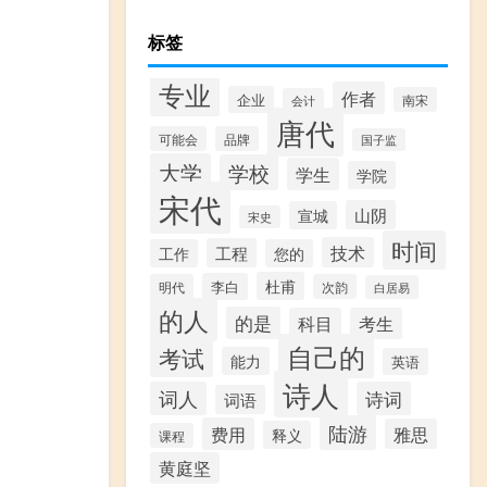
标签
专业
作者
企业
南宋
会计
唐代
可能会
品牌
国子监
大学
学校
学生
学院
宋代
山阴
宣城
宋史
时间
技术
工程
工作
您的
杜甫
李白
明代
次韵
白居易
的人
的是
科目
考生
自己的
考试
能力
英语
诗人
词人
诗词
词语
陆游
费用
雅思
释义
课程
黄庭坚