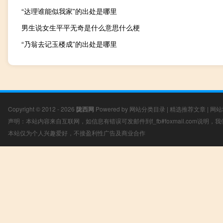
“达理谁能似我家”的出处是哪里
男生说女生平平无奇是什么意思什么梗
“乃翁去记玉楼成”的出处是哪里
Copyright © 2012 - 2026
陇西网
Powered by
网站分类目录
|
精选推荐文章
|
网站
声明：本站内容来自互联网，如信息有错误可发邮件到f_fb#foxmail.com说明
本站仅为个人兴趣爱好，不接盈利性广告及商业合作