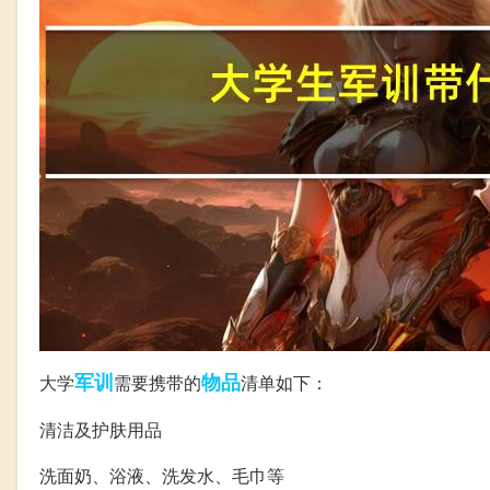
军训
物品
大学
需要携带的
清单如下：
清洁及护肤用品
洗面奶、浴液、洗发水、毛巾等