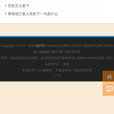
历史怎么复习
寒雨连江夜入吴的下一句是什么
Copyright © 2012 - 2026
陇西网
Powered by
网站分类目录
|
精选推荐文章
|
网站地
图
|
疑难解答
陇ICP备10021840号
声明：本站内容来自互联网，如信息有错误可发邮件到f_fb#foxmail.com说明，我们
会及时纠正，谢谢
本站仅为个人兴趣爱好，不接盈利性广告及商业合作
小男孩