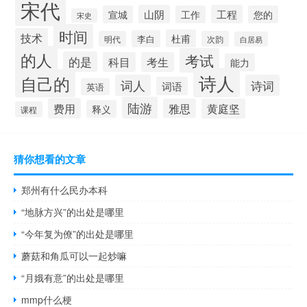
宋代
山阴
工程
宣城
工作
您的
宋史
时间
技术
杜甫
李白
明代
次韵
白居易
的人
考试
的是
科目
考生
能力
诗人
自己的
词人
诗词
词语
英语
陆游
费用
雅思
黄庭坚
释义
课程
猜你想看的文章
郑州有什么民办本科
“地脉方兴”的出处是哪里
“今年复为僚”的出处是哪里
蘑菇和角瓜可以一起炒嘛
“月娥有意”的出处是哪里
mmp什么梗