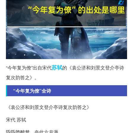
苏轼
“今年复为僚”出自宋代
的《袁公济和刘景文登介亭诗
复次韵答之》。
“今年复为僚”全诗
《袁公济和刘景文登介亭诗复次韵答之》
宋代 苏轼
昏昏堕醉梦，奈此六月溽。