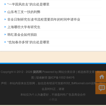
“一半因风吹去”的出处是哪里
山东考三支一扶的利弊
非全日制研究生读书流程需要四年的时间申请毕业
上海哪些大学有研究生
韩红基金会如何捐款
“也知春亦多情”的出处是哪里
Copyright © 2012 - 2026
陇西网
Powered by
网站分类目录
|
精选推荐文章
|
网站地
图
|
疑难解答
陇ICP备10021840号
声明：本站内容来自互联网，如信息有错误可发邮件到f_fb#foxmail.com说明，我们
会及时纠正，谢谢
本站仅为个人兴趣爱好，不接盈利性广告及商业合作
小男孩