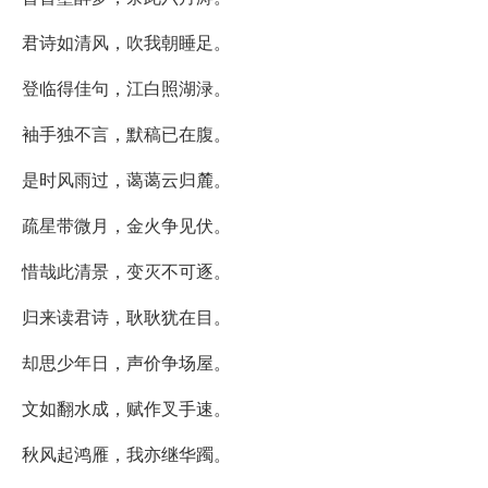
君诗如清风，吹我朝睡足。
登临得佳句，江白照湖渌。
袖手独不言，默稿已在腹。
是时风雨过，蔼蔼云归麓。
疏星带微月，金火争见伏。
惜哉此清景，变灭不可逐。
归来读君诗，耿耿犹在目。
却思少年日，声价争场屋。
文如翻水成，赋作叉手速。
秋风起鸿雁，我亦继华躅。