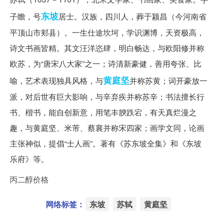
东坡
子瞻，号
居士。汉族，四川人，葬于颍昌（今河南省
平顶山市郏县）。一生仕途坎坷，学识渊博，天资极高，
诗文书画皆精。其文汪洋恣肆，明白畅达，与欧阳修并称
欧苏，为“唐宋八大家”之一；诗清新豪健，善用夸张、比
黄庭坚
喻，艺术表现独具风格，与
并称苏黄；词开豪放一
派，对后世有巨大影响，与辛弃疾并称苏辛；书法擅长行
书、楷书，能自创新意，用笔丰腴跌宕，有天真烂漫之
趣，与黄庭坚、米芾、蔡襄并称宋四家；画学文同，论画
主张神似，提倡“士人画”。著有《苏东坡全集》和《东坡
乐府》等。
丙二醇价格
网络标签：
东坡
苏轼
黄庭坚