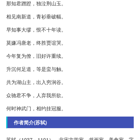
那知君蹭蹬，独泣荆山玉。
相见南新道，青衫垂破幅。
早知事大缪，恨不十年读。
莫嫌冯唐老，终胜贾谊哭。
今年复为僚，旧好许重续。
升沉何足道，等是蛮与触。
共为湖山主，出入穷涧谷。
众驰君不争，人弃我所欲。
何时神武门，相约挂冠服。
作者简介(苏轼)
苏轼（1037－1101），北宋文学家、书画家、美食家。字