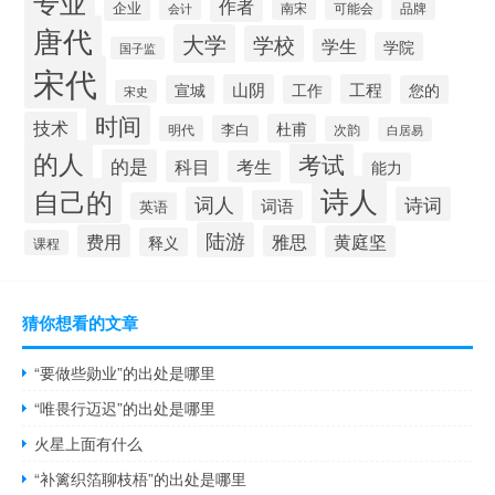
专业
作者
企业
南宋
可能会
品牌
会计
唐代
大学
学校
学生
学院
国子监
宋代
山阴
工程
宣城
工作
您的
宋史
时间
技术
杜甫
李白
明代
次韵
白居易
的人
考试
的是
科目
考生
能力
诗人
自己的
词人
诗词
词语
英语
陆游
费用
雅思
黄庭坚
释义
课程
猜你想看的文章
“要做些勋业”的出处是哪里
“唯畏行迈迟”的出处是哪里
火星上面有什么
“补篱织箔聊枝梧”的出处是哪里