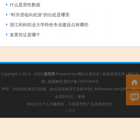
什么是质性数据
“时共登临向此游”的出处是哪里
浙江药科职业大学特色专业建设点有哪些
发票凭证是哪个
Copyright © 2012 - 2026
陇西网
Powered by
网站分类目录
|
精选推荐文章
|
网站地
图
|
疑难解答
陇ICP备10021840号
声明：本站内容来自互联网，如信息有错误可发邮件到f_fb#foxmail.com说明，我们
会及时纠正，谢谢
本站仅为个人兴趣爱好，不接盈利性广告及商业合作
小男孩