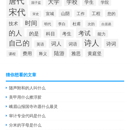
唐代
大学
学校
学生
学院
国子监
宋代
山阴
工程
宣城
工作
您的
宋史
时间
技术
杜甫
李白
明代
次韵
白居易
的人
考试
的是
科目
考生
能力
诗人
自己的
词人
诗词
词语
英语
陆游
费用
雅思
黄庭坚
释义
课程
猜你想看的文章
随声附和的人叫什么
美甲用什么擦浮胶
峨眉山报国寺许愿什么最灵
审计专业代码是什么
分米的字母是什么