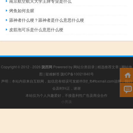
南京航空航天大学王牌专业是什么
烤鱼如何去腥
舔神者什么梗？舔神者是什么意思什么梗
皮筋泡可乐是什么意思什么梗
Copyright © 2012 - 2026
陇西网
Powered by
网站分类目录
|
精选推荐文章
|
网站地
图
|
疑难解答
陇ICP备10021840号
声明：本站内容来自互联网，如信息有错误可发邮件到f_fb#foxmail.com说明，我们
会及时纠正，谢谢
本站仅为个人兴趣爱好，不接盈利性广告及商业合作
小男孩