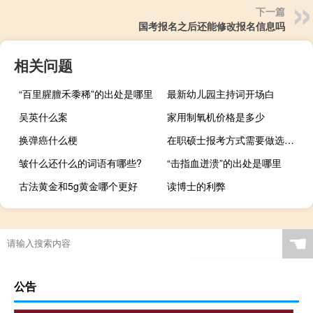
下一篇
国考报名之后还能修改报名信息吗
相关问题
“百里腥膻禾黍稀”的出处是哪里
最新幼儿园主持词开场白
吴英什么案
家用制氧机价格是多少
换弹癌什么梗
在职硕士报考方式需要做选择吗
皱什么还什么的词语有哪些?
“击指血迸溃”的出处是哪里
古法黄金和5g黄金哪个更好
读博士的利弊
☚
公告