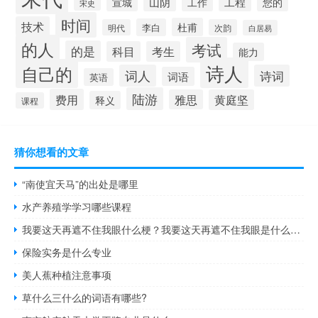
山阴
工程
宣城
工作
您的
宋史
时间
技术
杜甫
李白
明代
次韵
白居易
的人
考试
的是
科目
考生
能力
诗人
自己的
词人
诗词
词语
英语
陆游
费用
雅思
黄庭坚
释义
课程
猜你想看的文章
“南使宜天马”的出处是哪里
水产养殖学学习哪些课程
我要这天再遮不住我眼什么梗？我要这天再遮不住我眼是什么意思什么梗
保险实务是什么专业
美人蕉种植注意事项
草什么三什么的词语有哪些?