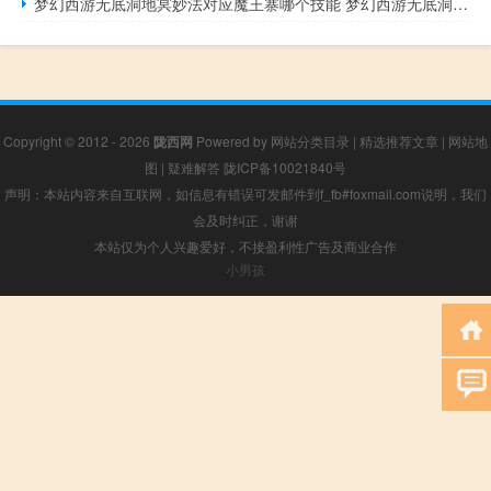
梦幻西游无底洞地冥妙法对应魔王寨哪个技能 梦幻西游无底洞技能
Copyright © 2012 - 2026
陇西网
Powered by
网站分类目录
|
精选推荐文章
|
网站地
图
|
疑难解答
陇ICP备10021840号
声明：本站内容来自互联网，如信息有错误可发邮件到f_fb#foxmail.com说明，我们
会及时纠正，谢谢
本站仅为个人兴趣爱好，不接盈利性广告及商业合作
小男孩