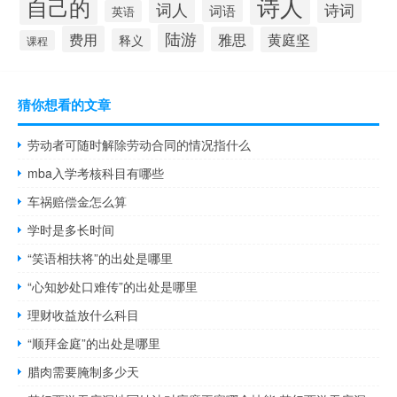
诗人
自己的
词人
诗词
词语
英语
陆游
费用
雅思
黄庭坚
释义
课程
猜你想看的文章
劳动者可随时解除劳动合同的情况指什么
mba入学考核科目有哪些
车祸赔偿金怎么算
学时是多长时间
“笑语相扶将”的出处是哪里
“心知妙处口难传”的出处是哪里
理财收益放什么科目
“顺拜金庭”的出处是哪里
腊肉需要腌制多少天