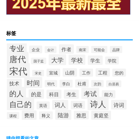
标签
专业
作者
企业
南宋
可能会
品牌
会计
唐代
大学
学校
学生
学院
国子监
宋代
山阴
工程
宣城
工作
您的
宋史
时间
技术
杜甫
李白
明代
次韵
白居易
的人
考试
的是
科目
考生
能力
诗人
自己的
词人
诗词
词语
英语
陆游
费用
雅思
黄庭坚
释义
课程
猜你想看的文章