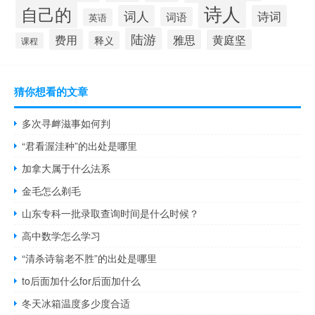
诗人
自己的
词人
诗词
词语
英语
陆游
费用
雅思
黄庭坚
释义
课程
猜你想看的文章
多次寻衅滋事如何判
“君看渥洼种”的出处是哪里
加拿大属于什么法系
金毛怎么剃毛
山东专科一批录取查询时间是什么时候？
高中数学怎么学习
“清杀诗翁老不胜”的出处是哪里
to后面加什么for后面加什么
冬天冰箱温度多少度合适