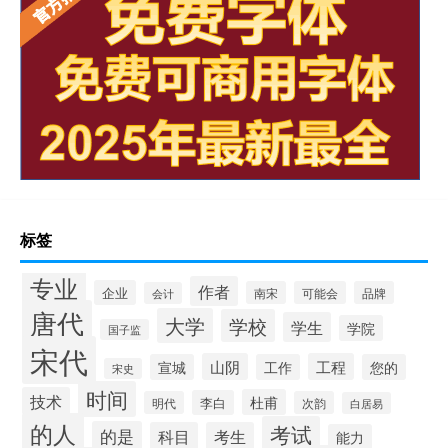
标签
专业
作者
企业
南宋
可能会
品牌
会计
唐代
大学
学校
学生
学院
国子监
宋代
山阴
工程
宣城
工作
您的
宋史
时间
技术
杜甫
李白
明代
次韵
白居易
的人
考试
的是
科目
考生
能力