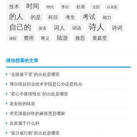
时间
技术
杜甫
李白
明代
次韵
白居易
的人
考试
的是
科目
考生
能力
诗人
自己的
词人
诗词
词语
英语
陆游
费用
雅思
黄庭坚
释义
课程
猜你想看的文章
“去路逾千里”的出处是哪里
博尔塔拉职业技术学院是公办还是民办
“君心半夜猜恨生”的出处是哪里
老友粉的味道
求芜湖最好吃的麻辣烫是哪家
韭菜属于什么科
“落日催行舫”的出处是哪里