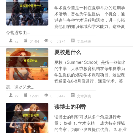
学术夏令营是一种在夏季举办的短期学
术活动，旨在为学生提供一个机会，通
过参与各种学术课程和活动，进一步拓
宽他们的知识领域和学术能力。这些夏
令营通常由...
xs
01-04
0
374
文章列表
夏校是什么
夏校（Summer School）是指一些知名
的中学、大学或教育机构在每年夏季为
学生提供的短期学术课程项目。这些课
程通常在6-8月份进行，涵盖学术、英
语、运动艺术...
xx
12-31
0
447
文章列表
读博士的利弊
读博士的利弊可以从多个角度进行考
量： 好处 1. 学术专精 ：成为特定领域
的专家，为职业发展提供优势。 2. 职业