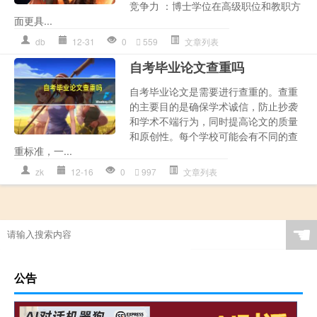
竞争力 ：博士学位在高级职位和教职方
面更具...
db
12-31
0
559
文章列表
自考毕业论文查重吗
自考毕业论文是需要进行查重的。查重
的主要目的是确保学术诚信，防止抄袭
和学术不端行为，同时提高论文的质量
和原创性。每个学校可能会有不同的查
重标准，一...
zk
12-16
0
997
文章列表
☚
公告