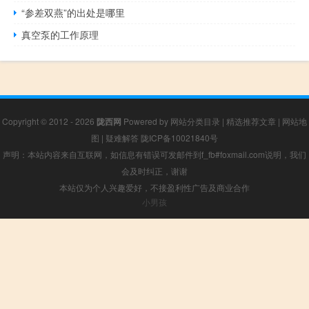
“参差双燕”的出处是哪里
真空泵的工作原理
Copyright © 2012 - 2026
陇西网
Powered by
网站分类目录
|
精选推荐文章
|
网站地
图
|
疑难解答
陇ICP备10021840号
声明：本站内容来自互联网，如信息有错误可发邮件到f_fb#foxmail.com说明，我们
会及时纠正，谢谢
本站仅为个人兴趣爱好，不接盈利性广告及商业合作
小男孩