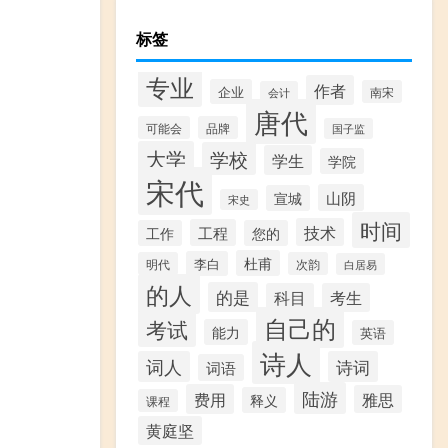
标签
专业
作者
企业
南宋
会计
唐代
可能会
品牌
国子监
大学
学校
学生
学院
宋代
山阴
宣城
宋史
时间
技术
工程
工作
您的
杜甫
李白
明代
次韵
白居易
的人
的是
科目
考生
自己的
考试
能力
英语
诗人
词人
诗词
词语
陆游
费用
雅思
释义
课程
黄庭坚