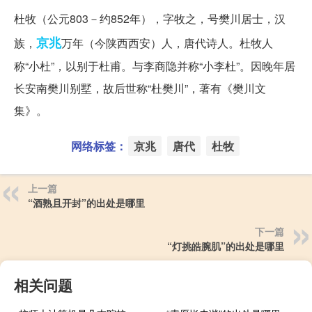
杜牧（公元803－约852年），字牧之，号樊川居士，汉
京兆
族，
万年（今陕西西安）人，唐代诗人。杜牧人
称“小杜”，以别于杜甫。与李商隐并称“小李杜”。因晚年居
长安南樊川别墅，故后世称“杜樊川”，著有《樊川文
集》。
网络标签：
京兆
唐代
杜牧
上一篇
“酒熟且开封”的出处是哪里
下一篇
“灯挑皓腕肌”的出处是哪里
相关问题