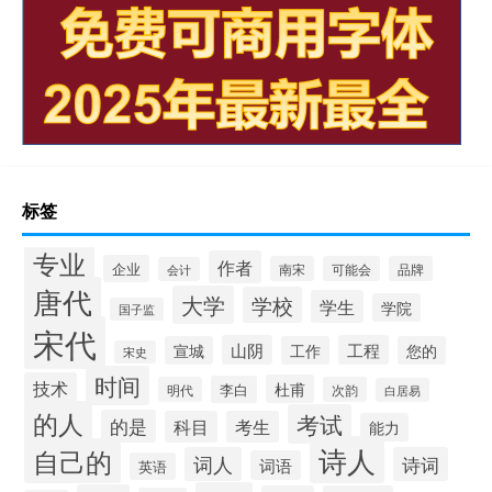
标签
专业
作者
企业
南宋
可能会
品牌
会计
唐代
大学
学校
学生
学院
国子监
宋代
山阴
工程
宣城
工作
您的
宋史
时间
技术
杜甫
李白
明代
次韵
白居易
的人
考试
的是
科目
考生
能力
诗人
自己的
词人
诗词
词语
英语