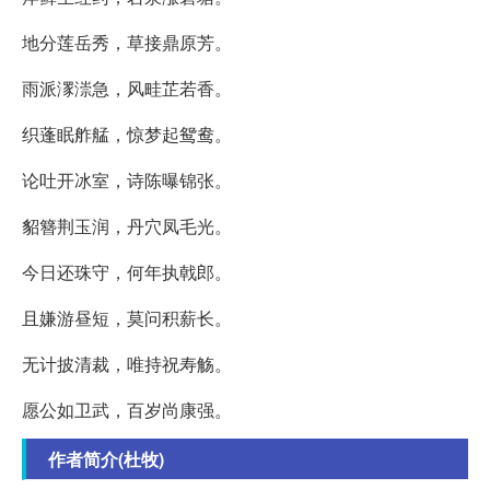
地分莲岳秀，草接鼎原芳。
雨派潈漴急，风畦芷若香。
织蓬眠舴艋，惊梦起鸳鸯。
论吐开冰室，诗陈曝锦张。
貂簪荆玉润，丹穴凤毛光。
今日还珠守，何年执戟郎。
且嫌游昼短，莫问积薪长。
无计披清裁，唯持祝寿觞。
愿公如卫武，百岁尚康强。
作者简介(杜牧)