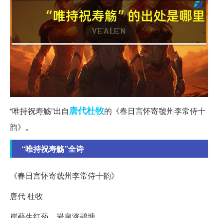
唐代
杜牧
“唯持祝寿觞”出自
的《春日言怀寄虢州李常侍十
韵》。
“唯持祝寿觞”全诗
《春日言怀寄虢州李常侍十韵》
唐代 杜牧
岸藓生红药，岩泉涨碧塘。