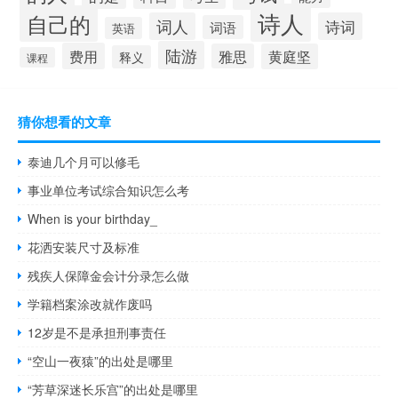
诗人
自己的
词人
诗词
词语
英语
陆游
费用
雅思
黄庭坚
释义
课程
猜你想看的文章
泰迪几个月可以修毛
事业单位考试综合知识怎么考
When is your birthday_
花洒安装尺寸及标准
残疾人保障金会计分录怎么做
学籍档案涂改就作废吗
12岁是不是承担刑事责任
“空山一夜猿”的出处是哪里
“芳草深迷长乐宫”的出处是哪里