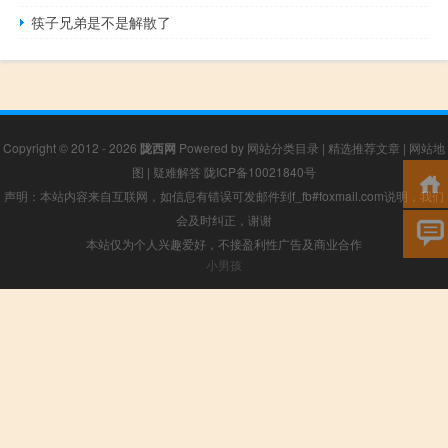
筷子兄弟是不是解散了
Copyright © 2012 - 2026
陇西网
Powered by
网站分类目录
|
精选推荐文章
|
网站地
图
|
疑难解答
陇ICP备10021840号
声明：本站内容来自互联网，如信息有错误可发邮件到f_fb#foxmail.com说明，我们
会及时纠正，谢谢
本站仅为个人兴趣爱好，不接盈利性广告及商业合作
小男孩