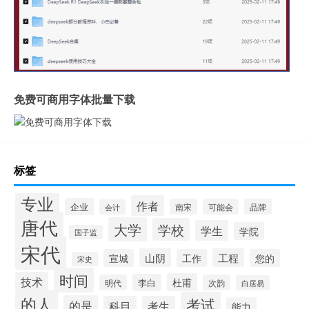
免费可商用字体批量下载
标签
专业
作者
企业
南宋
可能会
品牌
会计
唐代
大学
学校
学生
学院
国子监
宋代
山阴
工程
宣城
工作
您的
宋史
时间
技术
杜甫
李白
明代
次韵
白居易
的人
考试
的是
科目
考生
能力