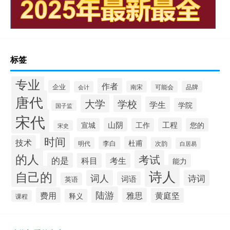
标签
专业
作者
企业
南宋
可能会
品牌
会计
唐代
大学
学校
学生
学院
国子监
宋代
山阴
工程
宣城
工作
您的
宋史
时间
技术
杜甫
李白
明代
次韵
白居易
的人
考试
的是
科目
考生
能力
诗人
自己的
词人
诗词
词语
英语
陆游
费用
雅思
黄庭坚
释义
课程