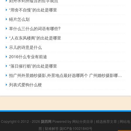
刻舟求剑所蕴含的哲学观点
“用舍不自慢”的出处是哪里
鳝片怎么划
草什么三什么的词语有哪些?
“人在东风楼阁”的出处是哪里
示儿的诗意是什么
2016什么专业有前途
“落日催行舫”的出处是哪里
拍广州外景婚纱摄影,外景地点最好选哪两个 广州婚纱摄影哪家好
列表式爱狗什么梗
Copyright © 2012 - 2026
陇西网
Powered by
网站分类目录
|
精选推荐文章
|
网站地
图
|
疑难解答
陇ICP备10021840号