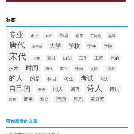
标签
专业
作者
企业
南宋
可能会
品牌
会计
唐代
大学
学校
学生
学院
国子监
宋代
山阴
工程
宣城
工作
您的
宋史
时间
技术
杜甫
李白
明代
次韵
白居易
的人
考试
的是
科目
考生
能力
诗人
自己的
词人
诗词
词语
英语
陆游
费用
雅思
黄庭坚
释义
课程
猜你想看的文章