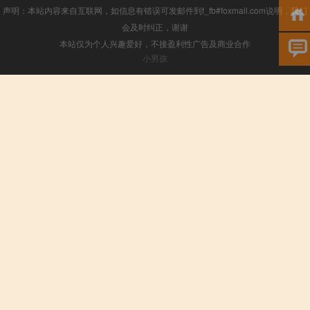
声明：本站内容来自互联网，如信息有错误可发邮件到f_fb#foxmail.com说明，我们
会及时纠正，谢谢
本站仅为个人兴趣爱好，不接盈利性广告及商业合作
小男孩