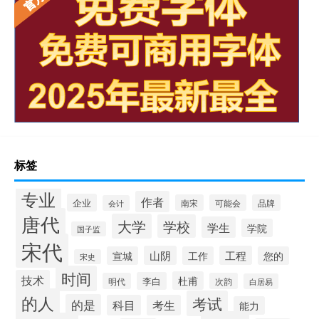
标签
专业
作者
企业
南宋
可能会
品牌
会计
唐代
大学
学校
学生
学院
国子监
宋代
山阴
工程
宣城
工作
您的
宋史
时间
技术
杜甫
李白
明代
次韵
白居易
的人
考试
的是
科目
考生
能力