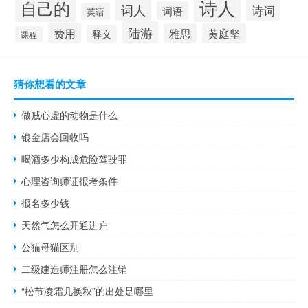
诗人
自己的
词人
诗词
词语
英语
陆游
费用
雅思
黄庭坚
释义
课程
猜你想看的文章
做贼心虚的动物是什么
银金店会回收吗
喝酒多少构成危险驾驶罪
心理咨询师证报考条件
报名多少钱
天然气怎么开通进户
公猫母猫区别
二级建造师注册怎么注销
“松节凌霜几换秋”的出处是哪里