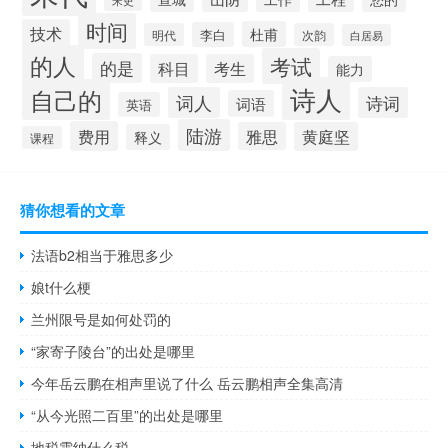
宋史
时间
技术
杜甫
李白
明代
次韵
白居易
的人
考试
的是
科目
考生
能力
诗人
自己的
词人
诗词
词语
英语
陆游
费用
雅思
黄庭坚
释义
课程
猜你想看的文章
法语b2相当于雅思多少
娘t什么梗
兰州限号是如何处罚的
“家寄子陵台”的出处是哪里
今年岳云鹏在相声里说了什么 岳云鹏相声全集高清
“从今光照二百里”的出处是哪里
地税需纳什么税