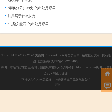
“谁唤分司狂御史”的出处是哪里
披露属于什么认定
“九鼎安盘石”的出处是哪里
Copyright © 2012 - 2026
陇西网
Powered by
网站分类目录
|
精选推荐文章
|
网站地
图
|
疑难解答
陇ICP备10021840号
声明：本站内容来自互联网，如信息有错误可发邮件到f_fb#foxmail.com说明，我们
会及时纠正，谢谢
本站仅为个人兴趣爱好，不接盈利性广告及商业合作
小男孩