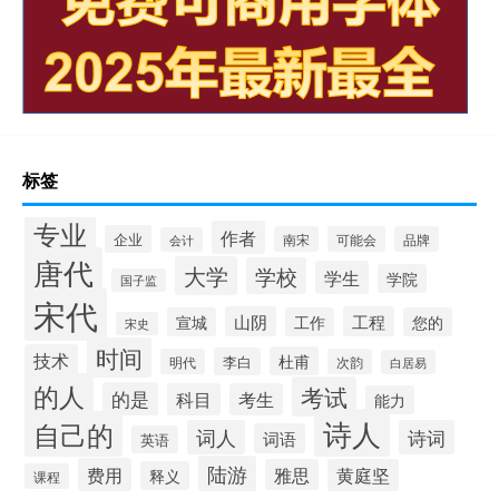
标签
专业
作者
企业
南宋
可能会
品牌
会计
唐代
大学
学校
学生
学院
国子监
宋代
山阴
工程
宣城
工作
您的
宋史
时间
技术
杜甫
李白
明代
次韵
白居易
的人
考试
的是
科目
考生
能力
诗人
自己的
词人
诗词
词语
英语
陆游
费用
雅思
黄庭坚
释义
课程