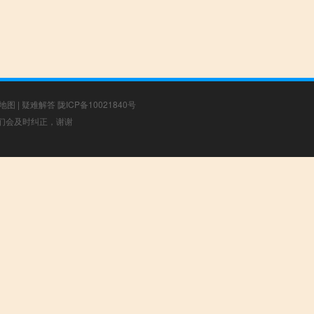
地图
|
疑难解答
陇ICP备10021840号
，我们会及时纠正，谢谢