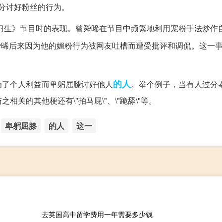
分讨好粉丝的行为。
练习生》节目时的表现。曾舜晞在节目中频繁地利用宠粉手法炒作
晞后来因为他的媚粉行为被网友吐槽而遭受批评和调侃。这一事件
的人
为了个人利益而卑躬屈膝讨好他人
。举个例子，当有人过分
关的其他梗还有\"拍马屁\"、\"跪舔\"等。
卑躬屈膝
的人
这一
去英国高中留学费用一年需要多少钱