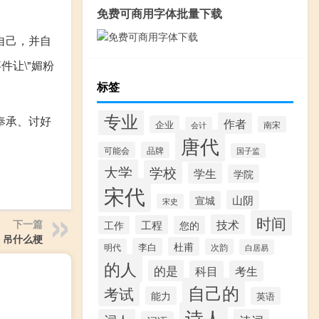
免费可商用字体批量下载
自己，并自
让\"媚粉
标签
专业
奉承、讨好
作者
企业
南宋
会计
唐代
可能会
品牌
国子监
大学
学校
学生
学院
宋代
山阴
宣城
宋史
时间
下一篇
技术
工程
工作
您的
吊什么梗
杜甫
李白
明代
次韵
白居易
的人
的是
科目
考生
自己的
考试
能力
英语
诗人