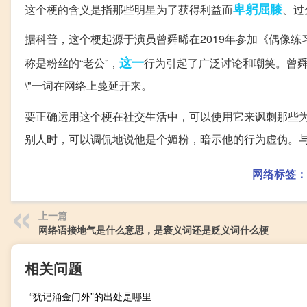
卑躬屈膝
这个梗的含义是指那些明星为了获得利益而
、过
据科普，这个梗起源于演员曾舜晞在2019年参加《偶像
这一
称是粉丝的“老公”，
行为引起了广泛讨论和嘲笑。曾舜
\"一词在网络上蔓延开来。
要正确运用这个梗在社交生活中，可以使用它来讽刺那些
别人时，可以调侃地说他是个媚粉，暗示他的行为虚伪。与之相
网络标签：
上一篇
网络语接地气是什么意思，是褒义词还是贬义词什么梗
相关问题
“犹记涌金门外”的出处是哪里