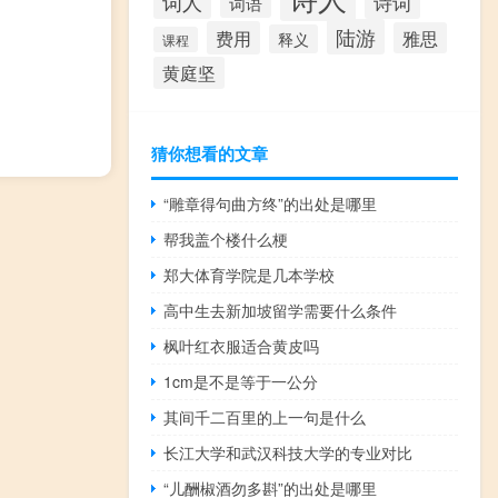
词人
诗词
词语
陆游
费用
雅思
释义
课程
黄庭坚
猜你想看的文章
“雕章得句曲方终”的出处是哪里
帮我盖个楼什么梗
郑大体育学院是几本学校
高中生去新加坡留学需要什么条件
枫叶红衣服适合黄皮吗
1cm是不是等于一公分
其间千二百里的上一句是什么
长江大学和武汉科技大学的专业对比
“儿酬椒酒勿多斟”的出处是哪里